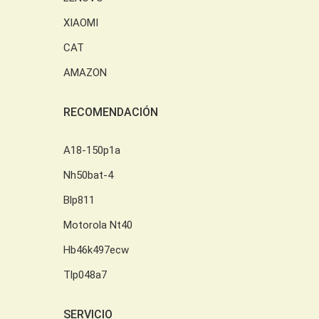
XIAOMI
CAT
AMAZON
RECOMENDACIÓN
A18-150p1a
Nh50bat-4
Blp811
Motorola Nt40
Hb46k497ecw
Tlp048a7
SERVICIO