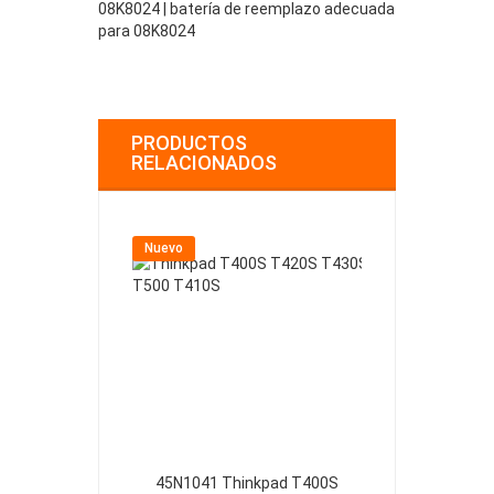
08K8024 | batería de reemplazo adecuada
para 08K8024
PRODUCTOS
RELACIONADOS
Nuevo
Nuevo
45N1041 Thinkpad T400S
01AC366 IBM