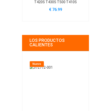
T420S T430S T500 T410S
V5010 
€ 76.99
€ 
LOS PRODUCTOS
CALIENTES
Nuevo
Nuevo