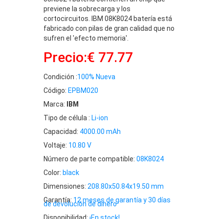
previene la sobrecarga y los
cortocircuitos. IBM 08K8024 batería está
fabricado con pilas de gran calidad que no
sufren el 'efecto memoria'.
Precio:€ 77.77
Condición :
100% Nueva
Código:
EPBM020
Marca:
IBM
Tipo de célula :
Li-ion
Capacidad:
4000.00 mAh
Voltaje:
10.80 V
Número de parte compatible:
08K8024
Color:
black
Dimensiones:
208.80x50.84x19.50 mm
Garantía:
12 meses de garantía y 30 días
de devolución de dinero
Disponibilidad:
¡En stock!