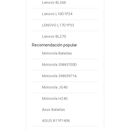
De Voltaje
Lenovo BL266
Lenovo L16D1P34
Todas Las Baterías 4000mAh 14.8v
LENOVO L17D1P33
Todas Las Baterías 4400mAh 11.1v
Lenovo BL270
Todas Las Baterías 4400mAh 14.8v
Recomendación popular
Todas Las Baterías 6600mAh 10.8v
Motorola Baterías
DESTACADO
Motorola SNN5705D
Motorola SNN5971A
Motorola JS40
Motorola HZ40
Asus Baterías
ASUS B11P1406