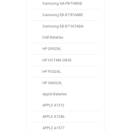
Samsung AA-PBTN8GB
Nuevo
Batería Compatible Con
Samsung EB-BT810ABE
Samsung Tab A11 Plus SM-
X230 SM-X236
Samsung EB-BT367ABA
€ 23.96
Dell Baterías
Marca:
SAMSUNG
HP DR02XL
categoría:
Batería de tablet PC
Capacidad:
6840mAh
HP HSTNN-OB45
Voltaje:
3.85V
HP PO02XL
Añadir A La Cesta
HP GM02XL
Apple Baterías
APPLE A1512
Nuevo
Batería Compatible Con
APPLE A1546
Samsung Tab Active Pro SM-
T540/T545/T547
APPLE A1577