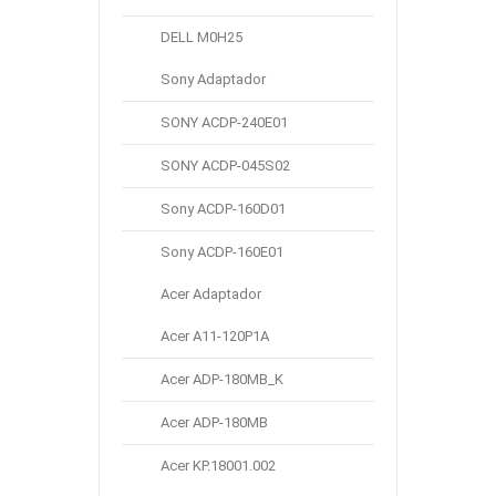
Capacidad:
7760mAh
Voltaje:
3.86V
DELL M0H25
Sony Adaptador
Añadir A La Cesta
SONY ACDP-240E01
SONY ACDP-045S02
Nuevo
Sony ACDP-160D01
Batería Compatible Con
Samsung Galaxy Tab S9 Plus
Sony ACDP-160E01
Wi-Fi X810/5G X816
Acer Adaptador
€ 29.45
Marca:
SAMSUNG
Acer A11-120P1A
categoría:
Batería de tablet PC
Acer ADP-180MB_K
Capacidad:
9800mAh
Voltaje:
3.86V
Acer ADP-180MB
Acer KP.18001.002
Añadir A La Cesta