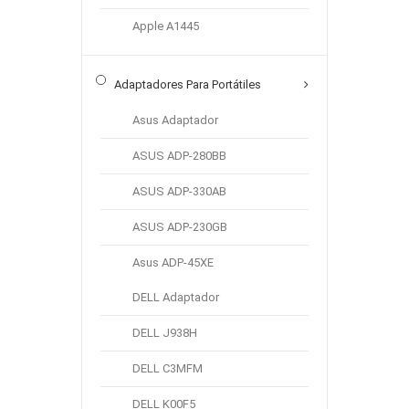
€ 29.45
Apple A1445
Marca:
SAMSUNG
categoría:
Batería de tablet PC
Adaptadores Para Portátiles
Capacidad:
7400mAh
Voltaje:
3.8V
Asus Adaptador
ASUS ADP-280BB
Añadir A La Cesta
ASUS ADP-330AB
ASUS ADP-230GB
Nuevo
Asus ADP-45XE
Batería Compatible Con
Samsung Galaxy Tab S9FE
DELL Adaptador
X510 X516 X518
DELL J938H
€ 29.45
Marca:
SAMSUNG
DELL C3MFM
categoría:
Batería de tablet PC
DELL K00F5