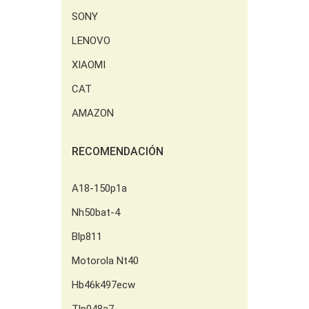
SONY
LENOVO
XIAOMI
CAT
AMAZON
RECOMENDACIÓN
A18-150p1a
Nh50bat-4
Blp811
Motorola Nt40
Hb46k497ecw