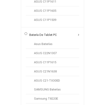
ASUS C11P1611
ASUS C11P1605
ASUS C11P1509
Nuevo
Batería Compatible Con
Batería De Tablet PC
Samsung Galaxy Tab S11
SM-X730 SM-X736
Asus Baterías
€ 27.96
ASUS C22N1307
Marca:
SAMSUNG
ASUS C11P1615
categoría:
Batería de tablet PC
Capacidad:
8400mAh
ASUS C21N1638
Voltaje:
3.88V
ASUS C21-TX300D
SAMSUNG Baterías
Añadir A La Cesta
Samsung T8220E