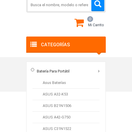
0
Mi Carrito
CATEGORÍAS
Comprar Batería De
Tablet PC Online
Batería Para Portátil
Asus Baterías
Casa
Batería de tablet PC
Samsung
ASUS A32-K53
ASUS B21N1506
Más Vendidos
ASUS A42-G750
ASUS C31N1522