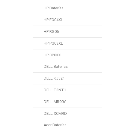
Baterías Para Teléfonos Móviles
HP Baterías
Batería De Tablet PC
HP EO04XL
Otras Baterías
HP RS06
Adaptadores Para Portátiles
HP PG03XL
HP CP03XL
Fuentes De Alimentación
DELL Baterías
Marcas Populares
DELL KJ321
DELL T3NT1
Lenovo(961)
Asus(709)
DELL MR90Y
Samsung(657)
DELL XCMRD
Dell(631)
Acer Baterías
hp(579)