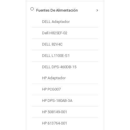
Fuentes De Alimentación
Nuevo
DELL Adaptador
Batería Compatible Con
Dell H825EF-02
Samsung Galaxy Tab S8 Ultra
SM-X900
DELL 82V4C
€ 40.35
DELL L1100E-S1
Marca:
SAMSUNG
categoría:
Batería de tablet PC
DELL DPS-460DB-15
Capacidad:
11200mAh
HP Adaptador
Voltaje:
3.86V
HP PCG007
Añadir A La Cesta
HP DPS-180AB-3A
HP 508149-001
Nuevo
HP 613764-001