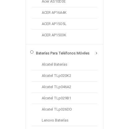
Acer AS10D3E
Precio
ACER AP16A4K
ACER AP15O5L
€ 0 - € 14.99
ACER AP1503K
€ 15 - € 29.99
€ 30 - € 49.99
Baterías Para Teléfonos Móviles
€ 50 - € 70.99
Alcatel Baterías
€ 80 - € 119.99
Alcatel TLp020K2
€ 120 - € 149.99
Alcatel TLp046A2
Alcatel TLp029B1
€ 150 - € 199.99
Alcatel TLp026DD
€ 200 - € 229.99
Lenovo Baterías
Búsqueda De Capacitancia