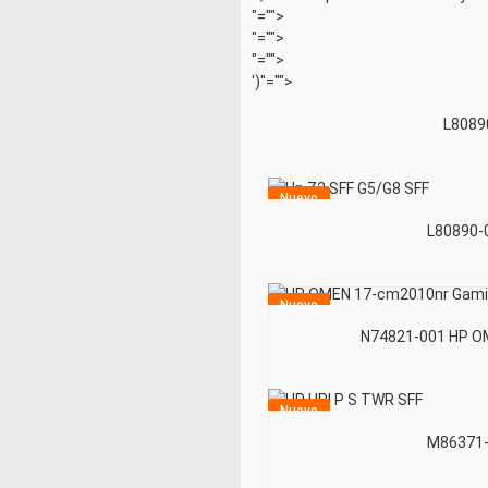
"="">
"="">
"="">
')"="">
L8089
Nuevo
L80890-0
Nuevo
N74821-001 HP O
Nuevo
M86371-