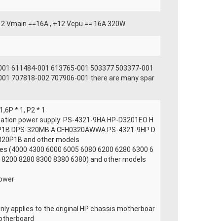
+12 Vmain ==16A , +12 Vcpu == 16A 320W
001 611484-001 613765-001 503377 503377-001
01 707818-002 707906-001 there are many spar
,6P * 1, P2 * 1
tation power supply: PS-4321-9HA HP-D3201EO H
P1B DPS-320MB A CFH0320AWWA PS-4321-9HP D
320P1B and other models
ies (4000 4300 6000 6005 6080 6200 6280 6300 6
 8200 8280 8300 8380 6380) and other models
tower
only applies to the original HP chassis motherboar
motherboard