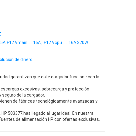
Z
.15A +12 Vmain ==16A , +12 Vcpu == 16A 320W
olución de dinero
ridad garantizan que este cargador funcione con la
descargas excesivas, sobrecarga y protección
 seguro de la cargador.
vienen de fábricas tecnológicamente avanzadas y
P 503377,has llegado al lugar ideal. En nuestra
Fuentes de alimentación HP con ofertas exclusivas.