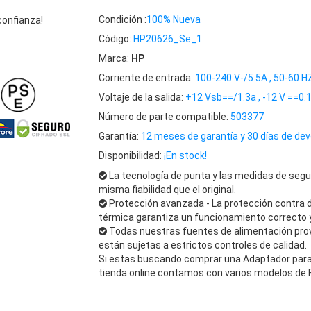
Condición :
100% Nueva
confianza!
Código:
HP20626_Se_1
Marca:
HP
Corriente de entrada:
100-240 V-/5.5A , 50-60 H
Voltaje de la salida:
+12 Vsb==/1.3a , -12 V ==0
Número de parte compatible:
503377
Garantía:
12 meses de garantía y 30 días de dev
Disponibilidad:
¡En stock!
La tecnología de punta y las medidas de segu
misma fiabilidad que el original.
Protección avanzada - La protección contra 
térmica garantiza un funcionamiento correcto y
Todas nuestras fuentes de alimentación pro
están sujetas a estrictos controles de calidad.
Si estas buscando comprar una Adaptador para H
tienda online contamos con varios modelos de 