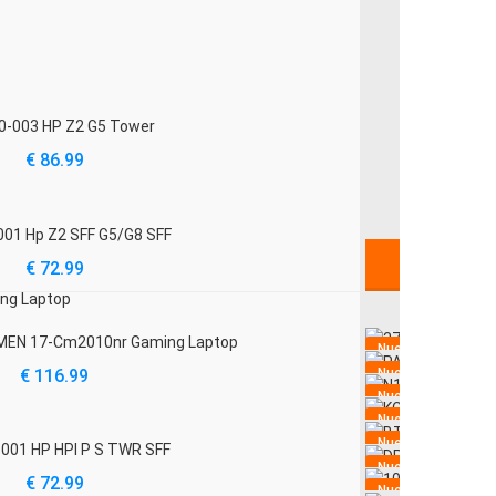
0-003 HP Z2 G5 Tower
€ 86.99
01 Hp Z2 SFF G5/G8 SFF
LOS PROD
€ 72.99
MEN 17-Cm2010nr Gaming Laptop
Nuevo
Nuevo
€ 116.99
Nuevo
Nuevo
Nuevo
001 HP HPI P S TWR SFF
Nuevo
€ 72.99
Nuevo