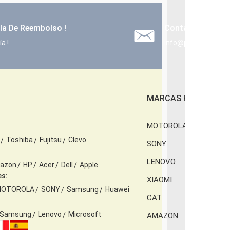
ía De Reembolso !
Contáctenos
a !
info@poder-bateri
MARCAS POPULARES
MOTOROLA
Toshiba
Fujitsu
Clevo
SONY
LENOVO
azon
HP
Acer
Dell
Apple
es:
XIAOMI
OTOROLA
SONY
Samsung
Huawei
CAT
Samsung
Lenovo
Microsoft
AMAZON