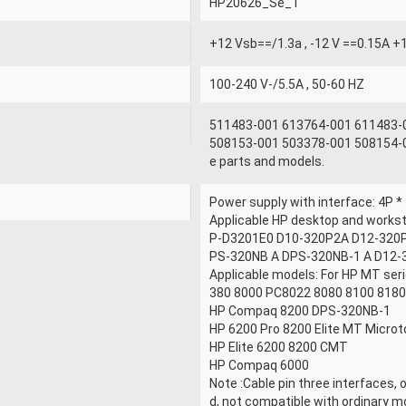
HP20626_Se_1
+12 Vsb==/1.3a , -12 V ==0.15A 
100-240 V-/5.5A , 50-60 HZ
511483-001 613764-001 611483-
508153-001 503378-001 508154-0
e parts and models.
Power supply with interface: 4P * 1
Applicable HP desktop and works
P-D3201E0 D10-320P2A D12-320
PS-320NB A DPS-320NB-1 A D12-
Applicable models: For HP MT ser
380 8000 PC8022 8080 8100 8180
HP Compaq 8200 DPS-320NB-1
HP 6200 Pro 8200 Elite MT Micro
HP Elite 6200 8200 CMT
HP Compaq 6000
Note :Cable pin three interfaces, 
d, not compatible with ordinary 