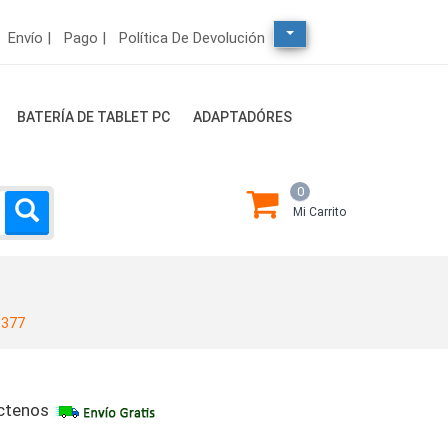
Envío |
Pago |
Política De Devolución
BATERÍA DE TABLET PC
ADAPTADÓRES
0
Mi Carrito
3377
ctenos