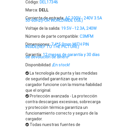
Código:
DEL17346
Marca:
DELL
Corriente de entrada:
AC 100V - 240V 3.5A
50-60Hz(FOR WORLDWIDE USE)
Voltaje de la salida:
19.5V--12.3A, 240W
Número de parte compatible:
C3MFM
Dimensiones:
7.4*5.0mm WITH PIN
INSIDE(REF TO THE PICTURE)
Garantía:
12 meses de garantía y 30 días
de devolución de dinero
Disponibilidad:
¡En stock!
La tecnología de punta y las medidas
de seguridad garantizan que este
cargador funcione con la misma fiabilidad
que el original.
Protección avanzada - La protección
contra descargas excesivas, sobrecarga
y protección térmica garantiza un
funcionamiento correcto y seguro de la
cargador.
Todas nuestras fuentes de