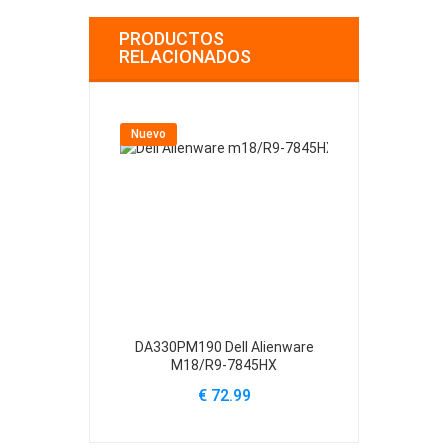
PRODUCTOS
RELACIONADOS
Nuevo
Nuevo
DA330PM190 Dell Alienware
H240EBS-00 D
M18/R9-7845HX
39
€ 72.99
€