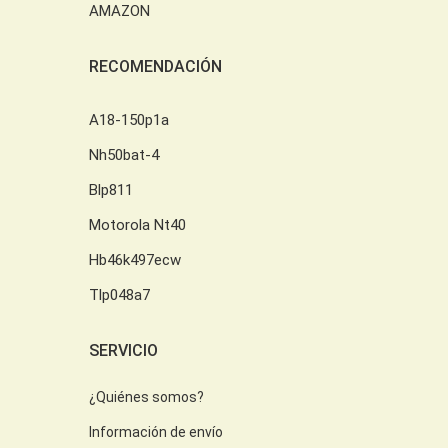
AMAZON
RECOMENDACIÓN
A18-150p1a
Nh50bat-4
Blp811
Motorola Nt40
Hb46k497ecw
Tlp048a7
SERVICIO
¿Quiénes somos?
Información de envío