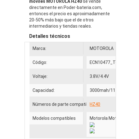
móviles MOTOROLA HZ40
se vende
directamente en Poder-bateria.com,
entonces el precio es aproximadamente
20-50% más bajo que el de otros
intermediarios y tiendas reales.
Detalles técnicos
Marca:
MOTOROLA
Código:
ECN10477_Te
Voltaje:
3.8V/4.4V
Capacidad:
3000mah/11.4Wh
Números de parte compatibles
HZ40
Modelos compatibles
Motorola Moto Z2 Play