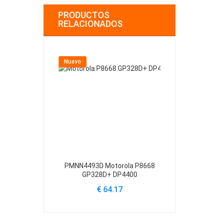
PRODUCTOS
RELACIONADOS
Nuevo
Nuevo
PMNN4493D Motorola P8668
PMNN4889
GP328D+ DP4400
€
€ 64.17