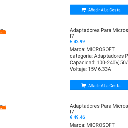
Añadir A La Cesta
Adaptadores Para Micros
vo
I7
€ 42.99
Marca:
MICROSOFT
categoría:
Adaptadores P
Capacidad:
100-240V, 50
Voltaje:
15V 6.33A
Añadir A La Cesta
Adaptadores Para Microso
vo
I7
€ 49.46
Marca:
MICROSOFT