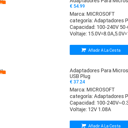
Adaptadores Para Microso
vo
€ 54.99
Marca:
MICROSOFT
categoría:
Adaptadores P
Capacidad:
100-240V 50
Voltaje:
15.0V=8.0A,5.0V=
Añadir A La Cesta
Adaptadores Para Micro
vo
USB Plug
€ 37.24
Marca:
MICROSOFT
categoría:
Adaptadores P
Capacidad:
100-240V~0.3
Voltaje:
12V 1.08A
Añadir A La Cesta