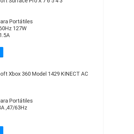
ft Surface Pro X 7 6 5 4 3
ara Portátiles
-60Hz 127W
1.5A
soft Xbox 360 Model 1429 KINECT AC
ara Portátiles
A ,47/63Hz