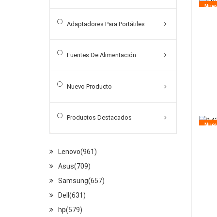
Nue
Baterías Para Teléfonos Móviles
Adaptadores Para Portátiles
Batería De Tablet PC
Otras Baterías
Fuentes De Alimentación
Adaptadores Para Portátiles
Nuevo Producto
Fuentes De Alimentación
Marcas Populares
Productos Destacados
Nue
Lenovo(961)
Asus(709)
Samsung(657)
Dell(631)
hp(579)