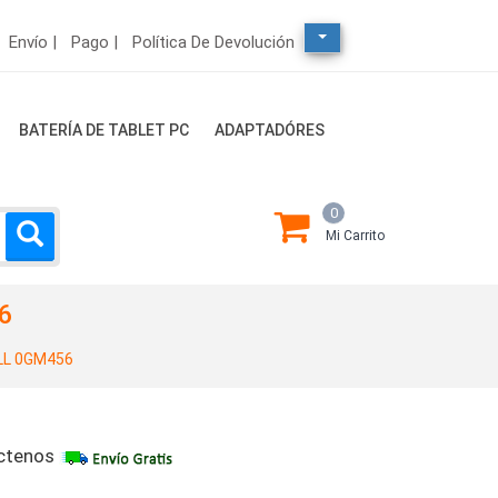
Envío |
Pago |
Política De Devolución
BATERÍA DE TABLET PC
ADAPTADÓRES
0
Mi Carrito
6
LL 0GM456
ctenos