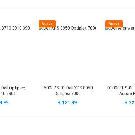
Nuevo
Nuevo
Dell Optiplex
L500EPS-01 Dell XPS 8950
D1000EPS-00 D
910 3901
Optiplex 7000
Aurora 
9.99
€ 121.99
€ 22