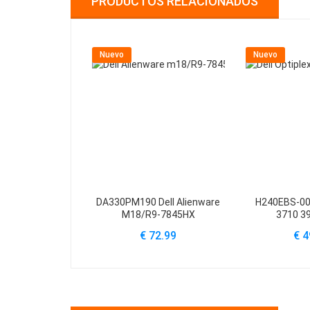
PRODUCTOS RELACIONADOS
Nuevo
Nuevo
DA330PM190 Dell Alienware
H240EBS-00 
M18/R9-7845HX
3710 3
€ 72.99
€ 4