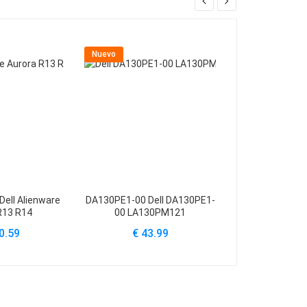
Nuevo
Nuevo
ell Alienware
DA130PE1-00 Dell DA130PE1-
L290EM-00 Dell 
R13 R14
00 LA130PM121
7020 9
0.59
€ 43.99
€ 59