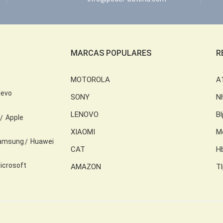
MARCAS POPULARES
R
MOTOROLA
A
levo
SONY
N
LENOVO
B
Apple
XIAOMI
M
amsung
Huawei
CAT
H
icrosoft
AMAZON
T