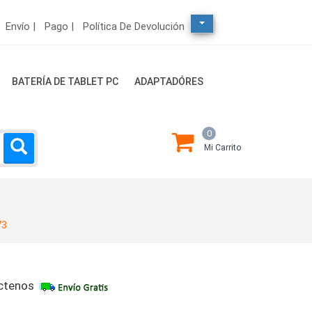
Envío |
Pago |
Política De Devolución
BATERÍA DE TABLET PC
ADAPTADÓRES
0
Mi Carrito
73
ctenos