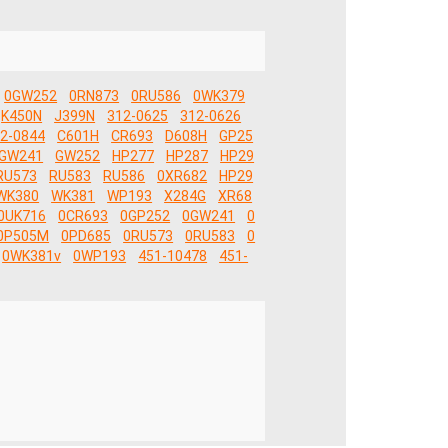
0GW252
0RN873
0RU586
0WK379
K450N
J399N
312-0625
312-0626
2-0844
C601H
CR693
D608H
GP25
GW241
GW252
HP277
HP287
HP29
RU573
RU583
RU586
0XR682
HP29
WK380
WK381
WP193
X284G
XR68
0UK716
0CR693
0GP252
0GW241
0
0P505M
0PD685
0RU573
0RU583
0
0WK381v
0WP193
451-10478
451-