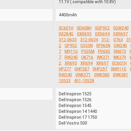
11.1V ( compatible with 10.8V)
4400mAh
0C601H
0D608H
0GP952
0GW240
0X284G
0XR693
0XR694
0XR697
312-0633
312-0634
312-
0763
31
2
GP952
G555N
0F965N
GW240
7
M911G
P505M
PD685
RN873
7
RW240
UK716
WK371
WK379
2
XR693
XR694
XR697
0C601H
HP277
0HP287
0HP297
0M911G
RW240
0WK371
0WK380
0WK381
10533
451-10528
Dell Inspiron 1525
Dell Inspiron 1526
Dell Inspiron 1545
Dell Inspiron 14 1440
Dell Inspiron 17 1750
Dell Vostro 500