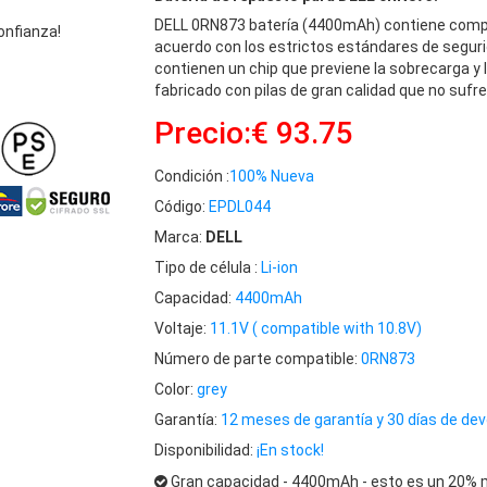
DELL 0RN873 batería (4400mAh) contiene comp
onfianza!
acuerdo con los estrictos estándares de seguri
contienen un chip que previene la sobrecarga y 
fabricado con pilas de gran calidad que no sufre
Precio:€ 93.75
Condición :
100% Nueva
Código:
EPDL044
Marca:
DELL
Tipo de célula :
Li-ion
Capacidad:
4400mAh
Voltaje:
11.1V ( compatible with 10.8V)
Número de parte compatible:
0RN873
Color:
grey
Garantía:
12 meses de garantía y 30 días de dev
Disponibilidad:
¡En stock!
Gran capacidad - 4400mAh - esto es un 20% m