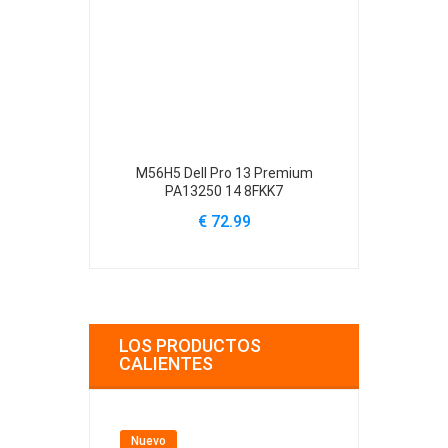
M56H5 Dell Pro 13 Premium
61YXV Dell Al
PA13250 14 8FKK7
A
€ 72.99
€
LOS PRODUCTOS
CALIENTES
Nuevo
Nuevo