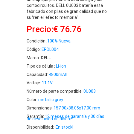
cortocircuitos. DELL 0U003 batería está
fabricado con pilas de gran calidad que no
sufren el 'efecto memoria'.
Precio:€ 76.76
Condición :
100% Nueva
Código:
EPDL004
Marca:
DELL
Tipo de célula :
Li-ion
Capacidad:
4800mAh
Voltaje:
11.1V
Número de parte compatible:
0U003
Color:
metallic grey
Dimensiones:
157.90x88.05x17.00 mm
Garantía:
12 meses de garantía y 30 días
de devolución de dinero
Disponibilidad:
¡En stock!