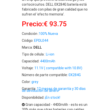
cortocircuitos. DELL 0X284G batería está
fabricado con pilas de gran calidad que no
sufren el 'efecto memoria'.
Precio:€ 93.75
Condición :
100% Nueva
Código:
EPDL044
Marca:
DELL
Tipo de célula :
Li-ion
Capacidad:
4400mAh
Voltaje:
11.1V ( compatible with 10.8V)
Número de parte compatible:
0X284G
Color:
grey
Garantía:
12 meses de garantía y 30 días
de devolución de dinero
Disponibilidad:
¡En stock!
Gran capacidad - 4400mAh - esto es un
20% más que otras baterías con celdas