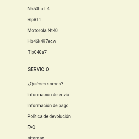
Nh50bat-4
Blp811
Motorola Nt40
Hb46k497ecw
Tlp048a7
SERVICIO
¿Quiénes somos?
Información de envío
Información de pago
Política de devolución
FAQ
sitemap