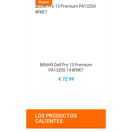
Nuevo
Nuevo
M56H5 Dell Pro 13 Premium
61YXV Dell Al
PA13250 14 8FKK7
A
€ 72.99
€
LOS PRODUCTOS
CALIENTES