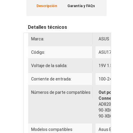
Descripción
Garantía y FAQs
Detalles técnicos
Marca:
ASUS
Código:
ASU17592W
Voltaje de la salida:
19V 1.58A-2.1A 3
Corriente de entrada:
100-240v / 50-60
Números de parte compatibles
Out power:
30W- 
Connector:
2.5*
AD820M0,EXA100
90-XB02OAPW000
90-XB02OAPW00
Modelos compatibles
Asus Eee PC 100