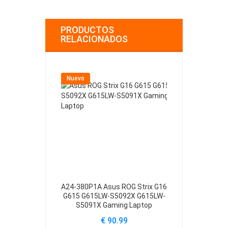
PRODUCTOS
RELACIONADOS
Nuevo
Nuevo
A24-380P1A Asus ROG Strix G16
ADP-240E
G615 G615LW-S5092X G615LW-
Zephyrus G1
S5091X Gaming Laptop
Rect
€ 90.99
€