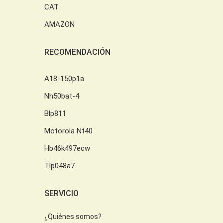
CAT
AMAZON
RECOMENDACIÓN
A18-150p1a
Nh50bat-4
Blp811
Motorola Nt40
Hb46k497ecw
Tlp048a7
SERVICIO
¿Quiénes somos?