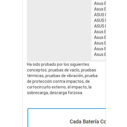
Asus Eee PC 101
Asus Eee PC 101
ASUS Eee PC 1104
ASUS Eee PC 1106
ASUS Eee PC 1201
Asus Eee PC 120
Asus Eee PC 120
Asus Eee PC 120
Asus Eee PC 120
Asus Eee PC 120
Ha sido probado por los siguientes
conceptos: pruebas de vacío, pruebas
térmicas, pruebas de vibración, prueba
de protección contra impactos, de
cortocircuito externo, el impacto, la
sobrecarga, descarga forzosa.