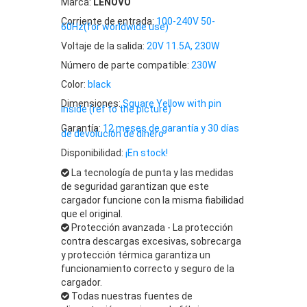
Marca:
LENOVO
Corriente de entrada:
100-240V 50-
60Hz(for worldwide use)
Voltaje de la salida:
20V 11.5A, 230W
Número de parte compatible:
230W
Color:
black
Dimensiones:
Square Yellow with pin
inside (ref to the picture)
Garantía:
12 meses de garantía y 30 días
de devolución de dinero
Disponibilidad:
¡En stock!
La tecnología de punta y las medidas
de seguridad garantizan que este
cargador funcione con la misma fiabilidad
que el original.
Protección avanzada - La protección
contra descargas excesivas, sobrecarga
y protección térmica garantiza un
funcionamiento correcto y seguro de la
cargador.
Todas nuestras fuentes de