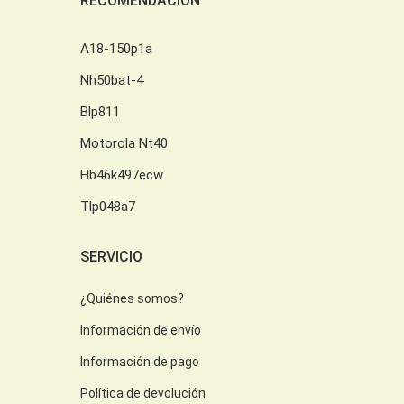
RECOMENDACIÓN
A18-150p1a
Nh50bat-4
Blp811
Motorola Nt40
Hb46k497ecw
Tlp048a7
SERVICIO
¿Quiénes somos?
Información de envío
Información de pago
Política de devolución