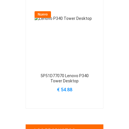
Nuevo
Nuevo
5P51D77070 Lenovo P340
A19-095P1A L
Tower Desktop
Pro
€ 54.88
€