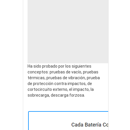
12
12
12
AR
Ha sido probado por los siguientes
conceptos: pruebas de vacío, pruebas
térmicas, pruebas de vibración, prueba
de protección contra impactos, de
cortocircuito externo, el impacto, la
sobrecarga, descarga forzosa.