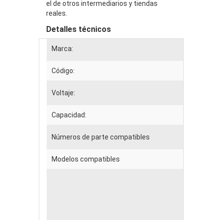
el de otros intermediarios y tiendas
reales.
Detalles técnicos
Marca:
COM
Código:
EPP
Voltaje:
14.4
Capacidad:
3600
Números de parte compatibles
1047
Modelos compatibles
C
11
11
11