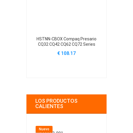
HSTNN-CBOX Compaq Presario
HSTNN-Q61C 
CQ32 CQ42 CQ62 CQ72 Series
CQ32 CQ42 C
€ 108.17
€
LOS PRODUCTOS
CALIENTES
Nuevo
Nuevo