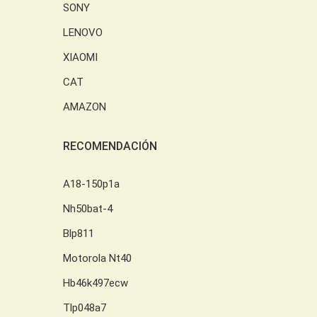
SONY
LENOVO
XIAOMI
CAT
AMAZON
RECOMENDACIÓN
A18-150p1a
Nh50bat-4
Blp811
Motorola Nt40
Hb46k497ecw
Tlp048a7