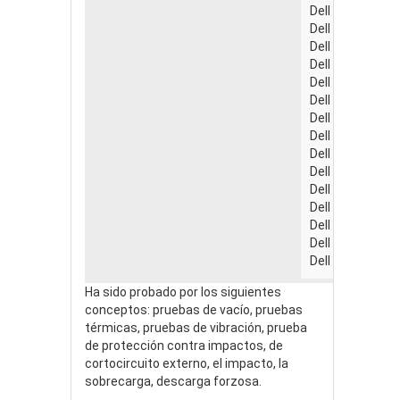
Dell Vostro 101
Dell Vostro 130
Dell Vostro 144
Dell Vostro 252
Dell Vostro 376
Dell Vostro 556
Dell Vostro A86
Dell Vostro V13
Dell Vostro 152
Dell Vostro 154
Dell Vostro 350
Dell Vostro 370
Dell XPS 15 (L5
Dell XPS M1330
Dell XPS M1530
Ha sido probado por los siguientes
conceptos: pruebas de vacío, pruebas
térmicas, pruebas de vibración, prueba
de protección contra impactos, de
cortocircuito externo, el impacto, la
sobrecarga, descarga forzosa.