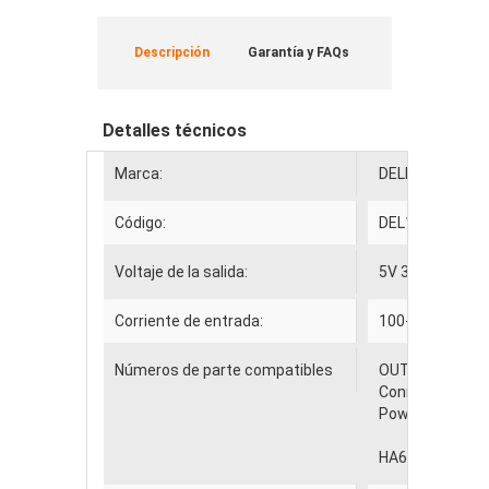
Descripción
Garantía y FAQs
Detalles técnicos
Marca:
DELL
Código:
DEL17354
Voltaje de la salida:
5V 3.34A 65W
Corriente de entrada:
100-240V 50-60
Números de parte compatibles
OUTPUT: .
5V 3
Connecter size
Power LED indic
HA65NM130 06