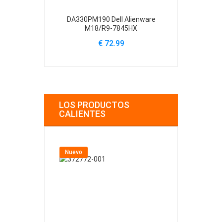
DA330PM190 Dell Alienware
H240EBS-00 D
M18/R9-7845HX
39
€ 72.99
€
LOS PRODUCTOS
CALIENTES
Nuevo
Nuevo