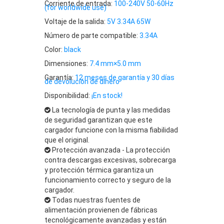
Corriente de entrada:
100-240V 50-60Hz
(for worldwide use)
Voltaje de la salida:
5V 3.34A 65W
Número de parte compatible:
3.34A
Color:
black
Dimensiones:
7.4 mm×5.0 mm
Garantía:
12 meses de garantía y 30 días
de devolución de dinero
Disponibilidad:
¡En stock!
La tecnología de punta y las medidas
de seguridad garantizan que este
cargador funcione con la misma fiabilidad
que el original.
Protección avanzada - La protección
contra descargas excesivas, sobrecarga
y protección térmica garantiza un
funcionamiento correcto y seguro de la
cargador.
Todas nuestras fuentes de
alimentación provienen de fábricas
tecnológicamente avanzadas y están