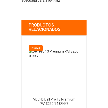
adecuada para 310-4482
PRODUCTOS
RELACIONADOS
Nuevo
Nuevo
M56H5 Dell Pro 13 Premium
61YXV Dell Al
PA13250 14 8FKK7
A