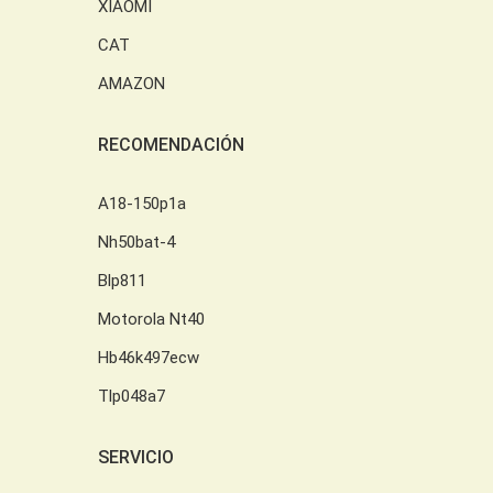
XIAOMI
CAT
AMAZON
RECOMENDACIÓN
A18-150p1a
Nh50bat-4
Blp811
Motorola Nt40
Hb46k497ecw
Tlp048a7
SERVICIO