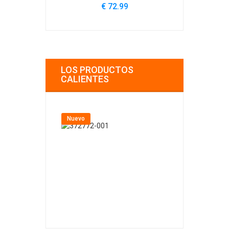
€ 72.99
€
LOS PRODUCTOS
CALIENTES
Nuevo
Nuevo