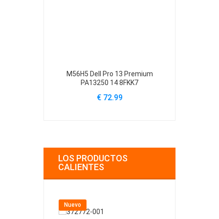
M56H5 Dell Pro 13 Premium
61YXV Dell Al
PA13250 14 8FKK7
A
€ 72.99
€
LOS PRODUCTOS
CALIENTES
Nuevo
Nuevo