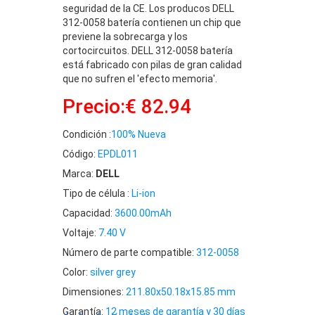
seguridad de la CE. Los producos DELL
312-0058 batería contienen un chip que
previene la sobrecarga y los
cortocircuitos. DELL 312-0058 batería
está fabricado con pilas de gran calidad
que no sufren el 'efecto memoria'.
Precio:€ 82.94
Condición :
100% Nueva
Código:
EPDL011
Marca:
DELL
Tipo de célula :
Li-ion
Capacidad:
3600.00mAh
Voltaje:
7.40 V
Número de parte compatible:
312-0058
Color:
silver grey
Dimensiones:
211.80x50.18x15.85 mm
Garantía:
12 meses de garantía y 30 días