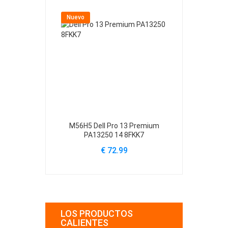
Nuevo
Nuevo
M56H5 Dell Pro 13 Premium
61YXV Dell Al
PA13250 14 8FKK7
A
€ 72.99
€
LOS PRODUCTOS
CALIENTES