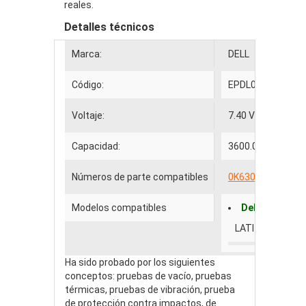
reales.
Detalles técnicos
Marca:
DELL
Código:
EPDL011
Voltaje:
7.40 V
Capacidad:
3600.00mAh
Números de parte compatibles
0K630
BAT-X20
Modelos compatibles
Dell
LATITUDE X200
Ha sido probado por los siguientes
conceptos: pruebas de vacío, pruebas
térmicas, pruebas de vibración, prueba
de protección contra impactos, de