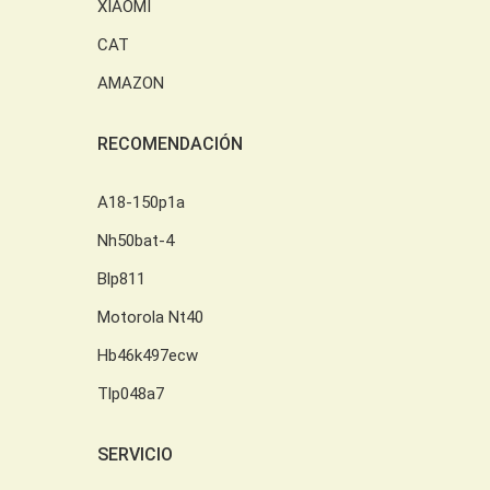
XIAOMI
CAT
AMAZON
RECOMENDACIÓN
A18-150p1a
Nh50bat-4
Blp811
Motorola Nt40
Hb46k497ecw
Tlp048a7
SERVICIO