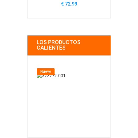
€ 72.99
€
LOS PRODUCTOS
CALIENTES
Nuevo
Nuevo