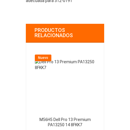
adecuada para 312-0191
PRODUCTOS
RELACIONADOS
Nuevo
Nuevo
M56H5 Dell Pro 13 Premium
61YXV Dell Al
PA13250 14 8FKK7
A