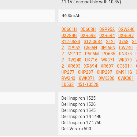
11.1V ( compatible with 10.8V)
4400mAh
0C601H
0D608H
0GP952
0GW240
0X284G
0XR693
0XR694
0XR697
312-0633
312-0634
312-
0763
31
2
GP952
G555N
0F965N
GW240
7
M911G
P505M
PD685
RN873
7
RW240
UK716
WK371
WK379
2
XR693
XR694
XR697
0C601H
HP277
0HP287
0HP297
0M911G
RW240
0WK371
0WK380
0WK381
10533
451-10528
Dell Inspiron 1525
Dell Inspiron 1526
Dell Inspiron 1545
Dell Inspiron 14 1440
Dell Inspiron 17 1750
Dell Vostro 500