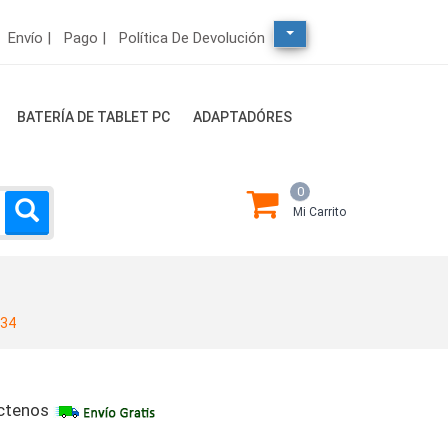
Envío |
Pago |
Política De Devolución
BATERÍA DE TABLET PC
ADAPTADÓRES
0
Mi Carrito
634
ctenos