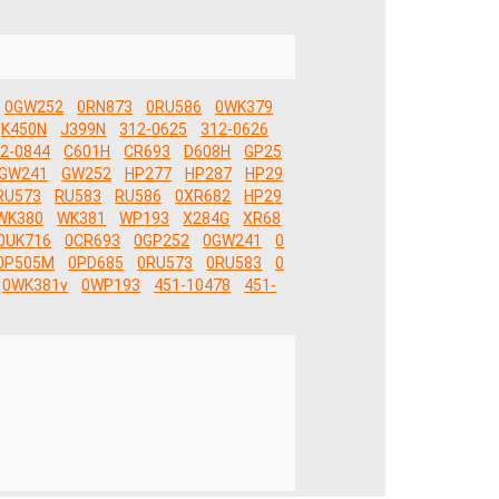
0GW252
0RN873
0RU586
0WK379
K450N
J399N
312-0625
312-0626
2-0844
C601H
CR693
D608H
GP25
GW241
GW252
HP277
HP287
HP29
RU573
RU583
RU586
0XR682
HP29
WK380
WK381
WP193
X284G
XR68
0UK716
0CR693
0GP252
0GW241
0
0P505M
0PD685
0RU573
0RU583
0
0WK381v
0WP193
451-10478
451-