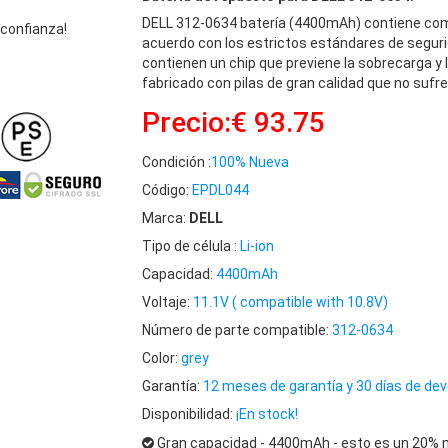
DELL 312-0634 batería (4400mAh) contiene com
 confianza!
acuerdo con los estrictos estándares de seguri
contienen un chip que previene la sobrecarga y 
fabricado con pilas de gran calidad que no sufre
Precio:€ 93.75
Condición :
100% Nueva
Código:
EPDL044
Marca:
DELL
Tipo de célula :
Li-ion
Capacidad:
4400mAh
Voltaje:
11.1V ( compatible with 10.8V)
Número de parte compatible:
312-0634
Color:
grey
Garantía:
12 meses de garantía y 30 días de dev
Disponibilidad:
¡En stock!
Gran capacidad - 4400mAh - esto es un 20% m