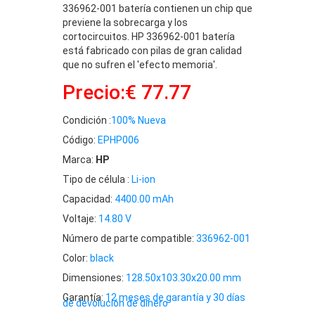
336962-001 batería contienen un chip que
previene la sobrecarga y los
cortocircuitos. HP 336962-001 batería
está fabricado con pilas de gran calidad
que no sufren el 'efecto memoria'.
Precio:€ 77.77
Condición :
100% Nueva
Código:
EPHP006
Marca:
HP
Tipo de célula :
Li-ion
Capacidad:
4400.00 mAh
Voltaje:
14.80 V
Número de parte compatible:
336962-001
Color:
black
Dimensiones:
128.50x103.30x20.00 mm
Garantía:
12 meses de garantía y 30 días
de devolución de dinero