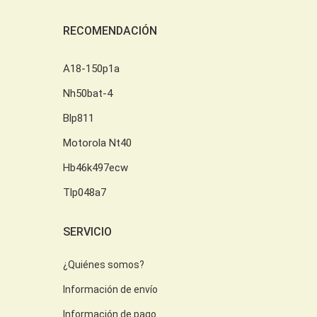
RECOMENDACIÓN
A18-150p1a
Nh50bat-4
Blp811
Motorola Nt40
Hb46k497ecw
Tlp048a7
SERVICIO
¿Quiénes somos?
Información de envío
Información de pago