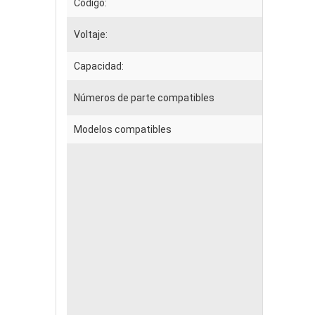
Código:
EPH
Voltaje:
14.8
Capacidad:
440
Números de parte compatibles
336
Modelos compatibles
C
Pr
Pr
Pr
Pr
Pr
Pr