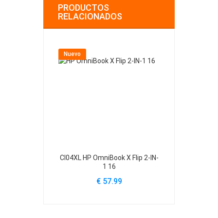
PRODUCTOS
RELACIONADOS
Nuevo
Nuevo
CI04XL HP OmniBook X Flip 2-IN-
413049-2S1P
1 16
Printer 1
€ 57.99
€