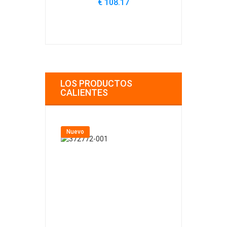
€ 108.17
€
LOS PRODUCTOS
CALIENTES
Nuevo
Nuevo