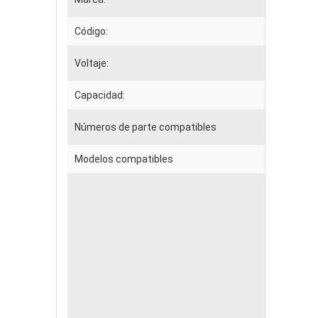
Código:
EPP
Voltaje:
14.8
Capacidad:
440
Números de parte compatibles
336
Modelos compatibles
C
Pr
Pr
Pr
Pr
Pr