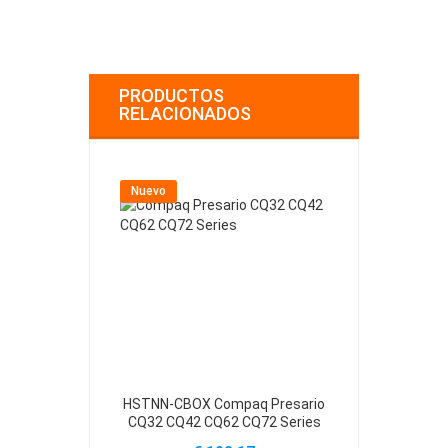
PRODUCTOS
RELACIONADOS
Nuevo
Nuevo
HSTNN-CBOX Compaq Presario
HSTNN-Q61C 
CQ32 CQ42 CQ62 CQ72 Series
CQ32 CQ42 C