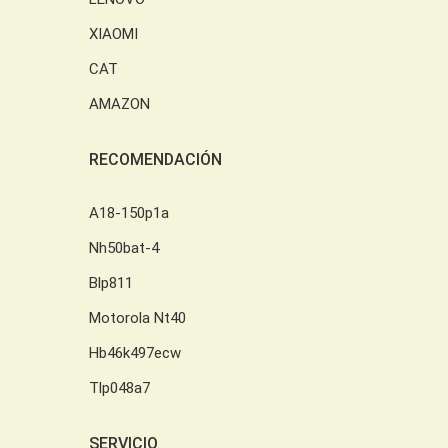
XIAOMI
CAT
AMAZON
RECOMENDACIÓN
A18-150p1a
Nh50bat-4
Blp811
Motorola Nt40
Hb46k497ecw
Tlp048a7
SERVICIO