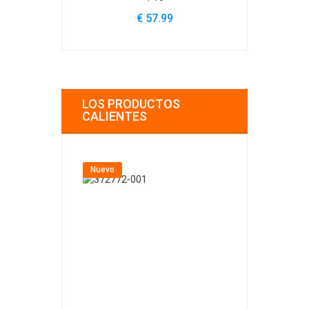
€ 57.99
€
LOS PRODUCTOS
CALIENTES
Nuevo
Nuevo