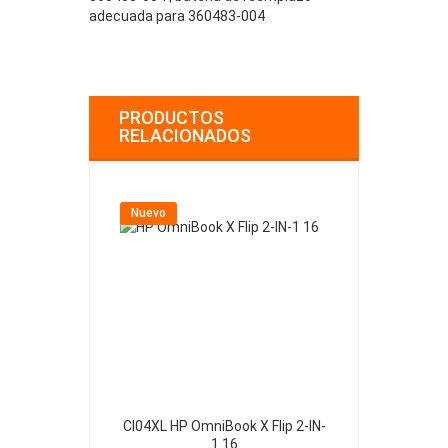
adecuada para 360483-004
PRODUCTOS
RELACIONADOS
Nuevo
Nuevo
CI04XL HP OmniBook X Flip 2-IN-
413049-2S1P
1 16
Printer 1