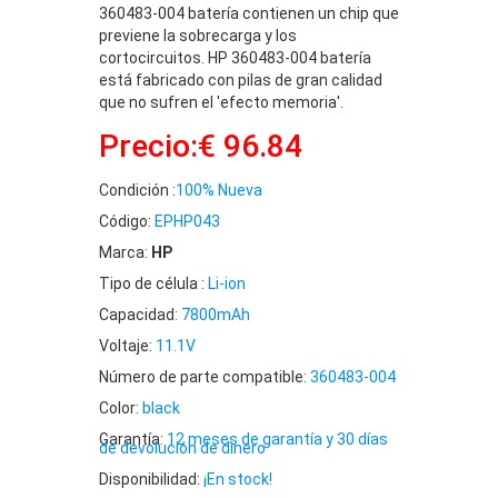
360483-004 batería contienen un chip que
previene la sobrecarga y los
cortocircuitos. HP 360483-004 batería
está fabricado con pilas de gran calidad
que no sufren el 'efecto memoria'.
Precio:€ 96.84
Condición :
100% Nueva
Código:
EPHP043
Marca:
HP
Tipo de célula :
Li-ion
Capacidad:
7800mAh
Voltaje:
11.1V
Número de parte compatible:
360483-004
Color:
black
Garantía:
12 meses de garantía y 30 días
de devolución de dinero
Disponibilidad:
¡En stock!