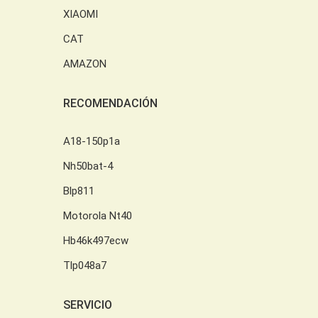
XIAOMI
CAT
AMAZON
RECOMENDACIÓN
A18-150p1a
Nh50bat-4
Blp811
Motorola Nt40
Hb46k497ecw
Tlp048a7
SERVICIO