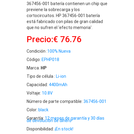
367456-001 batería contienen un chip que
previene la sobrecarga y los
cortocircuitos. HP 367456-001 batería
está fabricado con pilas de gran calidad
que no sufren el 'efecto memoria'.
Precio:€ 76.76
Condición :
100% Nueva
Código:
EPHP018
Marca:
HP
Tipo de célula :
Li-ion
Capacidad:
4400mAh
Voltaje:
10.8V
Número de parte compatible:
367456-001
Color:
black
Garantía:
12 meses de garantía y 30 días
de devolución de dinero
Disponibilidad:
¡En stock!