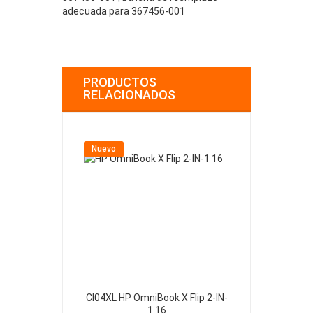
adecuada para 367456-001
PRODUCTOS
RELACIONADOS
Nuevo
Nuevo
CI04XL HP OmniBook X Flip 2-IN-
413049-2S1P
1 16
Printer 1