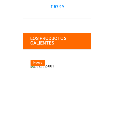
€ 57.99
€
LOS PRODUCTOS
CALIENTES
Nuevo
Nuevo