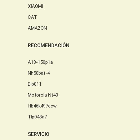
XIAOMI
CAT
AMAZON
RECOMENDACIÓN
A18-150p1a
Nh50bat-4
Blp811
Motorola Nt40
Hb46k497ecw
Tlp048a7
SERVICIO