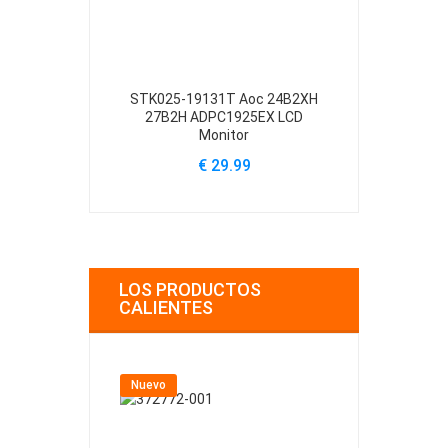
STK025-19131T Aoc 24B2XH
LR46049 Ran
27B2H ADPC1925EX LCD
20
Monitor
€
€ 29.99
LOS PRODUCTOS
CALIENTES
Nuevo
Nuevo