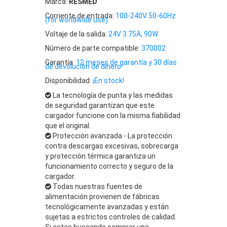
Marca:
RESMED
Corriente de entrada:
100-240V 50-60Hz
(for worldwide use)
Voltaje de la salida:
24V 3.75A, 90W
Número de parte compatible:
370002
Garantía:
12 meses de garantía y 30 días
de devolución de dinero
Disponibilidad:
¡En stock!
La tecnología de punta y las medidas
de seguridad garantizan que este
cargador funcione con la misma fiabilidad
que el original.
Protección avanzada - La protección
contra descargas excesivas, sobrecarga
y protección térmica garantiza un
funcionamiento correcto y seguro de la
cargador.
Todas nuestras fuentes de
alimentación provienen de fábricas
tecnológicamente avanzadas y están
sujetas a estrictos controles de calidad.
Si estas buscando comprar una