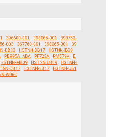
01
396600-001
398065-001
398752-
56-003
367760-001
398065-001
39
N-DB10
HSTNN-DB17
HSTNN-IB09
A
PB995A_ABA
PF723A
PM579A
E
HSTNN-MB09
HSTNN-UB09
HSTNN-I
TNN-DB17
HSTNN-LB17
HSTNN-UB1
NN-W06C