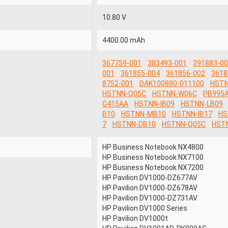
10.80 V
4400.00 mAh
367759-001
383493-001
391883-0
001
361855-004
361856-002
3618
8752-001
DAK100880-011100
HSTN
HSTNN-Q05C
HSTNN-W06C
PB995
G415AA
HSTNN-IB09
HSTNN-LB09
B10
HSTNN-MB10
HSTNN-IB17
HS
7
HSTNN-DB10
HSTNN-Q05C
HST
HP Business Notebook NX4800
HP Business Notebook NX7100
HP Business Notebook NX7200
HP Pavilion DV1000-DZ677AV
HP Pavilion DV1000-DZ678AV
HP Pavilion DV1000-DZ731AV
HP Pavilion DV1000 Series
HP Pavilion DV1000t