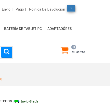
Envío |
Pago |
Política De Devolución
BATERÍA DE TABLET PC
ADAPTADÓRES
0
Mi Carrito
01
ctenos