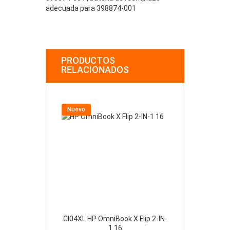
adecuada para 398874-001
PRODUCTOS
RELACIONADOS
Nuevo
Nuevo
CI04XL HP OmniBook X Flip 2-IN-
413049-2S1P
1 16
Printer 1