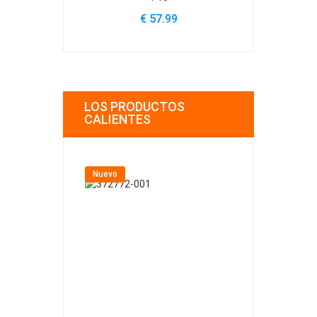
€ 57.99
€
LOS PRODUCTOS
CALIENTES
Nuevo
Nuevo