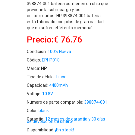
398874-001 batería contienen un chip que
previene la sobrecarga y los
cortocircuitos. HP 398874-001 batería
está fabricado con pilas de gran calidad
que no sufren el 'efecto memoria'.
Precio:€ 76.76
Condición :
100% Nueva
Código:
EPHP018
Marca:
HP
Tipo de célula :
Li-ion
Capacidad:
4400mAh
Voltaje:
10.8V
Número de parte compatible:
398874-001
Color:
black
Garantía:
12 meses de garantía y 30 días
de devolución de dinero
Disponibilidad:
¡En stock!