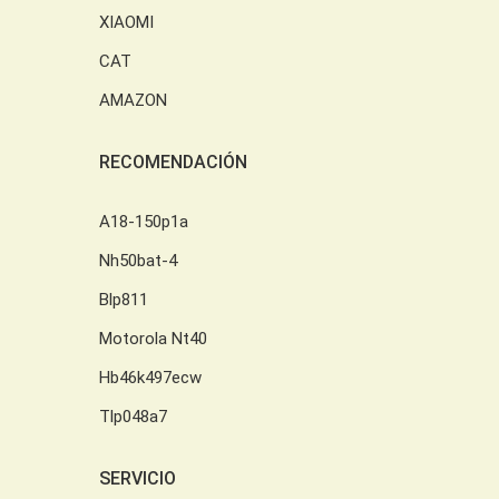
XIAOMI
CAT
AMAZON
RECOMENDACIÓN
A18-150p1a
Nh50bat-4
Blp811
Motorola Nt40
Hb46k497ecw
Tlp048a7
SERVICIO