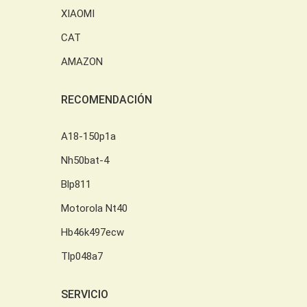
XIAOMI
CAT
AMAZON
RECOMENDACIÓN
A18-150p1a
Nh50bat-4
Blp811
Motorola Nt40
Hb46k497ecw
Tlp048a7
SERVICIO