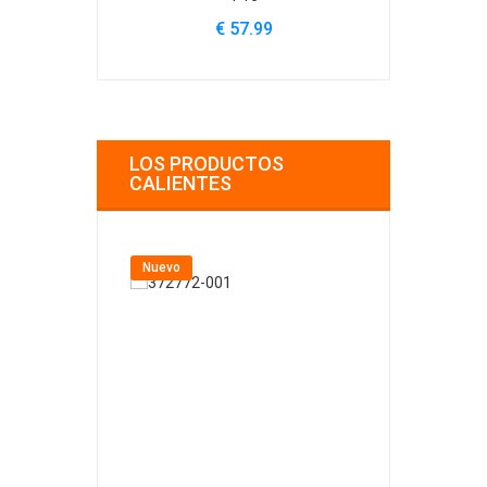
€ 57.99
€
LOS PRODUCTOS
CALIENTES
Nuevo
Nuevo