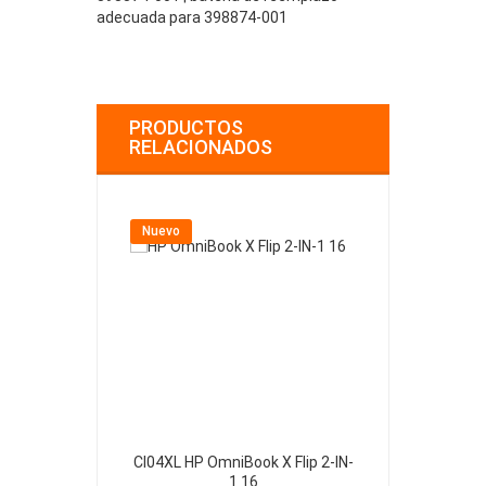
adecuada para 398874-001
PRODUCTOS
RELACIONADOS
Nuevo
Nuevo
CI04XL HP OmniBook X Flip 2-IN-
413049-2S1P
1 16
Printer 1