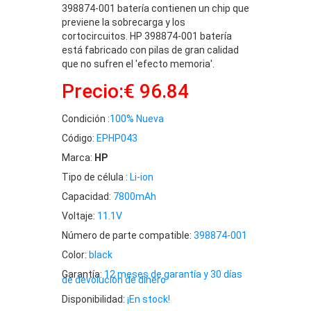
398874-001 batería contienen un chip que
previene la sobrecarga y los
cortocircuitos. HP 398874-001 batería
está fabricado con pilas de gran calidad
que no sufren el 'efecto memoria'.
Precio:€ 96.84
Condición :
100% Nueva
Código:
EPHP043
Marca:
HP
Tipo de célula :
Li-ion
Capacidad:
7800mAh
Voltaje:
11.1V
Número de parte compatible:
398874-001
Color:
black
Garantía:
12 meses de garantía y 30 días
de devolución de dinero
Disponibilidad:
¡En stock!