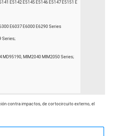
E5141 E5142 E5145 E5146 E5147 E5151 E
E6300 E6037 E6000 E6290 Series
 Series;
MD95190, MIM2040 MIM2050 Series;
ión contra impactos, de cortocircuito externo, el