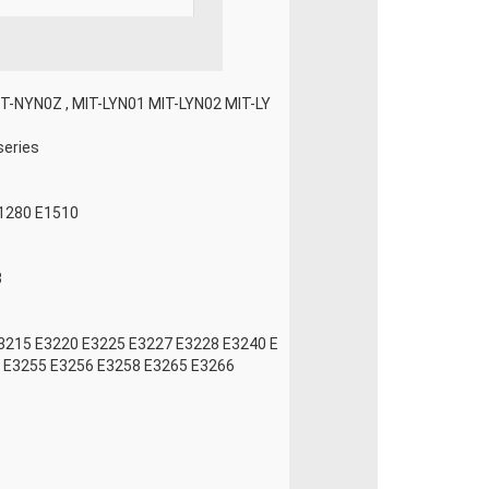
MIT-NYN0Z , MIT-LYN01 MIT-LYN02 MIT-LY
series
E1280 E1510
3
E3215 E3220 E3225 E3227 E3228 E3240 E
 E3255 E3256 E3258 E3265 E3266