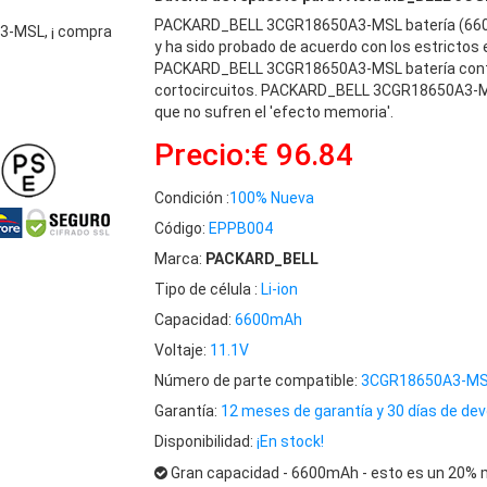
PACKARD_BELL 3CGR18650A3-MSL batería (660
3-MSL, ¡ compra
y ha sido probado de acuerdo con los estrictos
PACKARD_BELL 3CGR18650A3-MSL batería contien
cortocircuitos. PACKARD_BELL 3CGR18650A3-MSL 
que no sufren el 'efecto memoria'.
Precio:€ 96.84
Condición :
100% Nueva
Código:
EPPB004
Marca:
PACKARD_BELL
Tipo de célula :
Li-ion
Capacidad:
6600mAh
Voltaje:
11.1V
Número de parte compatible:
3CGR18650A3-M
Garantía:
12 meses de garantía y 30 días de dev
Disponibilidad:
¡En stock!
Gran capacidad - 6600mAh - esto es un 20% m