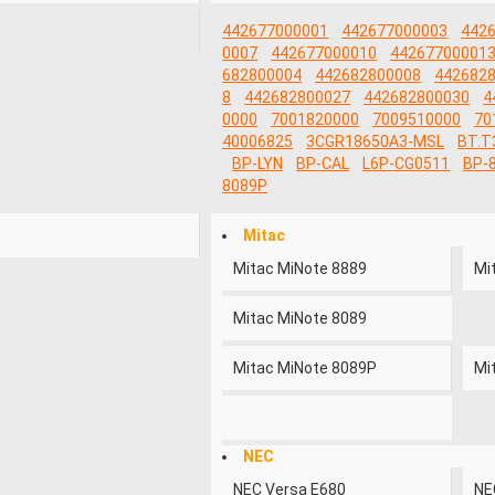
442677000001
442677000003
442
0007
442677000010
44267700001
682800004
442682800008
442682
8
442682800027
442682800030
4
0000
7001820000
7009510000
70
40006825
3CGR18650A3-MSL
BT.T
BP-LYN
BP-CAL
L6P-CG0511
BP-
8089P
Mitac
Mitac MiNote 8889
Mi
Mitac MiNote 8089
Mitac MiNote 8089P
Mi
NEC
NEC Versa E680
NE