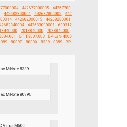
677000004
442677000005
44267700
3
442682800001
442682800002
442
800014
442682800015
44268280001
42682840004
442683000001
690312
18440000
7018840000
7038840000
3004.001
BT.T3007.003
BP-LYN-4000
8089
8089P
8089X
8389
8889
BP-
tac MiNote 8389
tac MiNote 8089C
C Versa M500