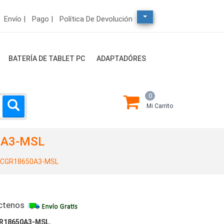
Envío |
Pago |
Política De Devolución
BATERÍA DE TABLET PC
ADAPTADÓRES
0
Mi Carrito
50A3-MSL
3CGR18650A3-MSL
ctenos
GR18650A3-MSL.