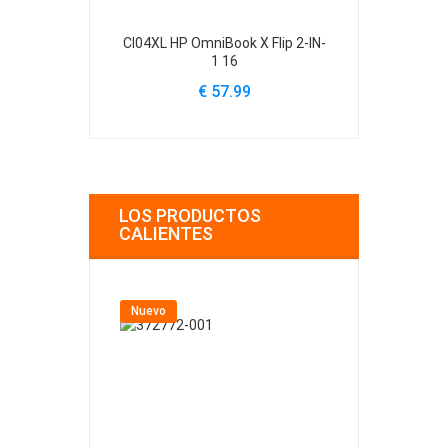
CI04XL HP OmniBook X Flip 2-IN-
413049-2S1P
1 16
Printer 1
€ 57.99
€
LOS PRODUCTOS
CALIENTES
Nuevo
Nuevo