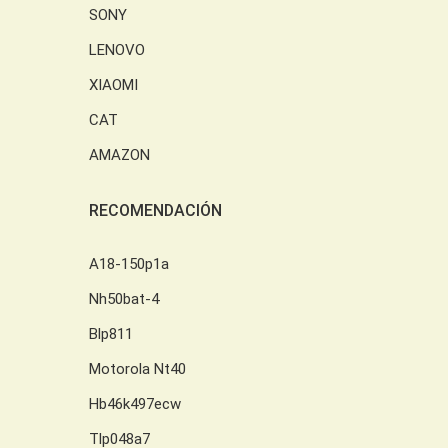
SONY
LENOVO
XIAOMI
CAT
AMAZON
RECOMENDACIÓN
A18-150p1a
Nh50bat-4
Blp811
Motorola Nt40
Hb46k497ecw
Tlp048a7