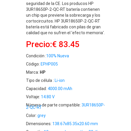
seguridad de la CE. Los producos HP
3UR18650P-2-QC-RT batería contienen
un chip que previene la sobrecarga y los
cortocircuitos. HP 3UR18650P-2-QC-RT
batería está fabricado con pilas de gran
calidad que no sufren el 'efecto memoria'.
Precio:€ 83.45
Condición :
100% Nueva
Código:
EPHP005
Marca:
HP
Tipo de célula :
Li-ion
Capacidad:
4000.00 mAh
Voltaje:
14.80 V
Número de parte compatible:
3UR18650P-
2-QC-RT
Color:
grey
Dimensiones:
138.67x85.35x20.60 mm