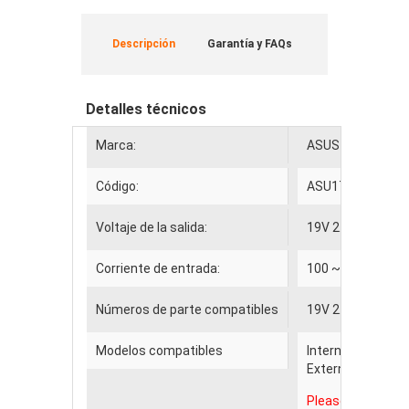
Descripción
Garantía y FAQs
Detalles técnicos
Marca:
ASUS
Código:
ASU17174
Voltaje de la salida:
19V 2.1A 40Watt
Corriente de entrada:
100 ~ 240V 50~
Números de parte compatibles
19V 2.1A 40W
Modelos compatibles
Internal Diamete
External diamete
Please MAKE SUR