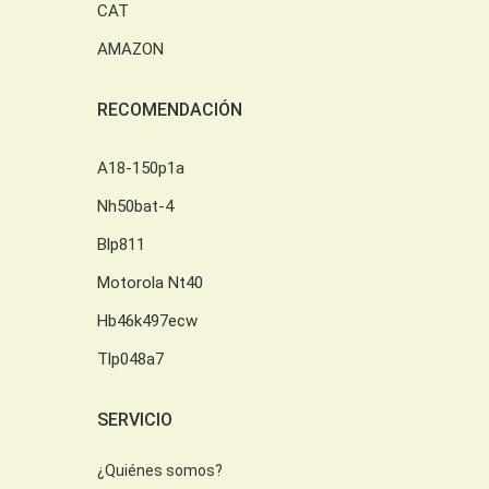
CAT
AMAZON
RECOMENDACIÓN
A18-150p1a
Nh50bat-4
Blp811
Motorola Nt40
Hb46k497ecw
Tlp048a7
SERVICIO
¿Quiénes somos?