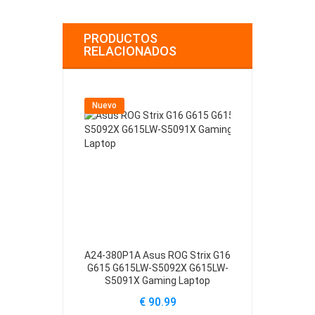
PRODUCTOS
RELACIONADOS
Nuevo
Nuevo
A24-380P1A Asus ROG Strix G16
ADP-240E
G615 G615LW-S5092X G615LW-
Zephyrus G1
S5091X Gaming Laptop
Rect
€ 90.99
€