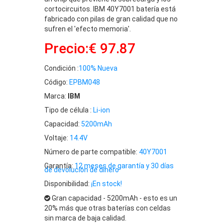
cortocircuitos. IBM 40Y7001 batería está
fabricado con pilas de gran calidad que no
sufren el 'efecto memoria'.
Precio:€ 97.87
Condición :
100% Nueva
Código:
EPBM048
Marca:
IBM
Tipo de célula :
Li-ion
Capacidad:
5200mAh
Voltaje:
14.4V
Número de parte compatible:
40Y7001
Garantía:
12 meses de garantía y 30 días
de devolución de dinero
Disponibilidad:
¡En stock!
Gran capacidad - 5200mAh - esto es un
20% más que otras baterías con celdas
sin marca de baja calidad.