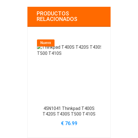
PRODUCTOS
RELACIONADOS
Nuevo
Nuevo
45N1041 Thinkpad T400S
01AC366 IBM
T420S T430S T500 T410S
V5010 
€ 76.99
€ 