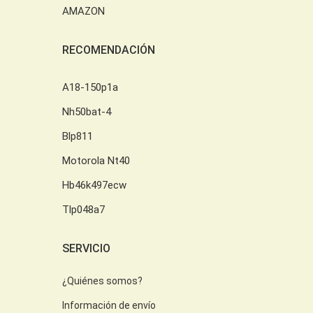
AMAZON
RECOMENDACIÓN
A18-150p1a
Nh50bat-4
Blp811
Motorola Nt40
Hb46k497ecw
Tlp048a7
SERVICIO
¿Quiénes somos?
Información de envío