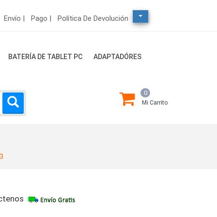
Envío |
Pago |
Política De Devolución
BATERÍA DE TABLET PC
ADAPTADÓRES
0
Mi Carrito
3
ctenos