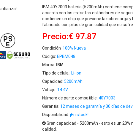
IBM 40Y7003 batería (5200mAh) contiene comp
onfianza!
acuerdo con los estrictos estándares de seguri
contienen un chip que previene la sobrecarga y 
fabricado con pilas de gran calidad que no sufre
Precio:€ 97.87
Condición :
100% Nueva
Código:
EPBM048
Marca:
IBM
Tipo de célula :
Li-ion
Capacidad:
5200mAh
Voltaje:
14.4V
Número de parte compatible:
40Y7003
Garantía:
12 meses de garantía y 30 días de dev
Disponibilidad:
¡En stock!
Gran capacidad - 5200mAh - esto es un 20% m
calidad.