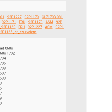
001
92P1227
92P1170
CL7170B.081
92P1171
FRU
92P1173
ASM
92P
_92P1169
FRU
92P1227
ASM
92P1
2P1165_or_equivalent
ad X60s
X60s 1702,
704,
706,
708,
507,
533,
3,
5,
7,
9,
0,