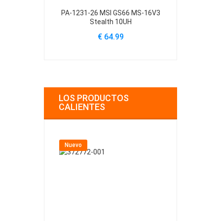
PA-1231-26 MSI GS66 MS-16V3
A20-330P1A M
Stealth 10UH
14VI
€ 64.99
€ 
LOS PRODUCTOS
CALIENTES
Nuevo
Nuevo