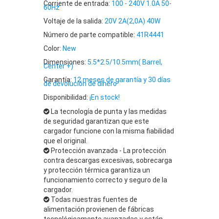
Corriente de entrada:
100 - 240V 1.0A 50-
60Hz
Voltaje de la salida:
20V 2A(2,0A) 40W
Número de parte compatible:
41R4441
Color:
New
Dimensiones:
5.5*2.5/10.5mm( Barrel,
Center +)
Garantía:
12 meses de garantía y 30 días
de devolución de dinero
Disponibilidad:
¡En stock!
La tecnología de punta y las medidas
de seguridad garantizan que este
cargador funcione con la misma fiabilidad
que el original.
Protección avanzada - La protección
contra descargas excesivas, sobrecarga
y protección térmica garantiza un
funcionamiento correcto y seguro de la
cargador.
Todas nuestras fuentes de
alimentación provienen de fábricas
tecnológicamente avanzadas y están