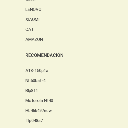
LENOVO
XIAOMI
CAT
AMAZON
RECOMENDACIÓN
A18-150p1a
Nh50bat-4
Blp811
Motorola Nt40
Hb46k497ecw
Tlp048a7