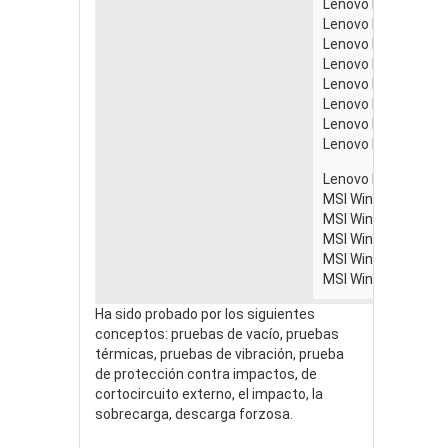
Lenovo IdeaPad S10
Lenovo IdeaPad S10
Lenovo IdeaPad S10
Lenovo IdeaPad S10
Lenovo IdeaPad S10
Lenovo IdeaPad S10
Lenovo IdeaPad S1
Lenovo IdeaPad S10
Lenovo IdeaPad S1
MSI Wind U115 Hybr
MSI Wind U120H se
MSI Wind U120 seri
MSI Wind U90 serie
MSI Wind U100 seri
Ha sido probado por los siguientes
conceptos: pruebas de vacío, pruebas
térmicas, pruebas de vibración, prueba
de protección contra impactos, de
cortocircuito externo, el impacto, la
sobrecarga, descarga forzosa.