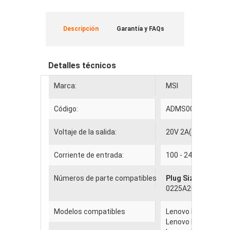
Descripción
Garantía y FAQs
Detalles técnicos
Marca:
MSI
Código:
ADMS002
Voltaje de la salida:
20V 2A(2,0A) 40W
Corriente de entrada:
100 - 240V 1.0A 50
Números de parte compatibles
Plug Size: 5.5*2.5/
0225A2040 , 41R44
Modelos compatibles
Lenovo IdeaPad S9 
Lenovo IdeaPad S9e