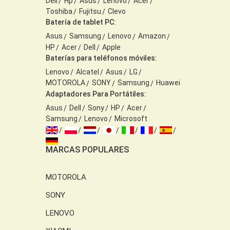
Dell
Hp
Asus
Lenovo
Acer
Toshiba
Fujitsu
Clevo
Batería de tablet PC:
Asus
Samsung
Lenovo
Amazon
HP
Acer
Dell
Apple
Baterías para teléfonos móviles:
Lenovo
Alcatel
Asus
LG
MOTOROLA
SONY
Samsung
Huawei
Adaptadores Para Portátiles:
Asus
Dell
Sony
HP
Acer
Samsung
Lenovo
Microsoft
MARCAS POPULARES
MOTOROLA
SONY
LENOVO