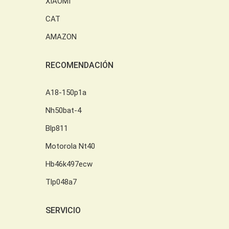
XIAOMI
CAT
AMAZON
RECOMENDACIÓN
A18-150p1a
Nh50bat-4
Blp811
Motorola Nt40
Hb46k497ecw
Tlp048a7
SERVICIO