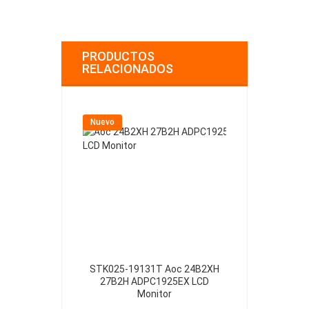
PRODUCTOS
RELACIONADOS
Nuevo
Nuevo
STK025-19131T Aoc 24B2XH
LR46049 Ran
27B2H ADPC1925EX LCD
20
Monitor
€