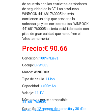
de acuerdo con los estrictos estándares
de seguridad de la CE. Los producos
WINBOOK 441681760005 batería
contienen un chip que previene la
sobrecarga y los cortocircuitos. WINBOOK
441681760005 batería está fabricado con
pilas de gran calidad que no sufren el
'efecto memoria'.
Precio:€ 90.66
Condición :
100% Nueva
Código:
EPWI005
Marca:
WINBOOK
Tipo de célula :
Li-ion
Capacidad:
4400mAh
Voltaje:
11.1V
Número de parte compatible:
441681760005
Garantía:
12 meses de garantía y 30 días
de devolución de dinero