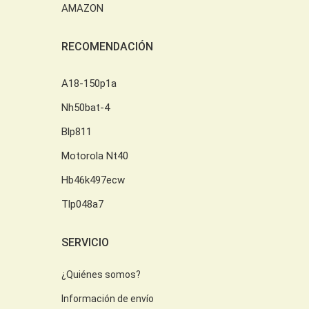
AMAZON
RECOMENDACIÓN
A18-150p1a
Nh50bat-4
Blp811
Motorola Nt40
Hb46k497ecw
Tlp048a7
SERVICIO
¿Quiénes somos?
Información de envío