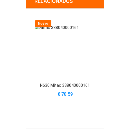
RELACIONADOS
Nuevo
Nuevo
N630 Mitac 338040000161
BE-M200X-4KX
M200X
€ 70.59
€