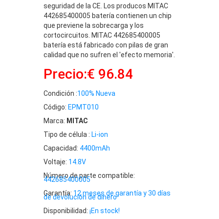
seguridad de la CE. Los producos MITAC
442685400005 batería contienen un chip
que previene la sobrecarga y los
cortocircuitos. MITAC 442685400005
batería está fabricado con pilas de gran
calidad que no sufren el 'efecto memoria'.
Precio:€ 96.84
Condición :
100% Nueva
Código:
EPMT010
Marca:
MITAC
Tipo de célula :
Li-ion
Capacidad:
4400mAh
Voltaje:
14.8V
Número de parte compatible:
442685400005
Garantía:
12 meses de garantía y 30 días
de devolución de dinero
Disponibilidad:
¡En stock!