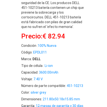
seguridad de la CE. Los producos DELL
451-10213 batería contienen un chip que
previene la sobrecarga y los
cortocircuitos. DELL 451-10213 batería
está fabricado con pilas de gran calidad
que no sufren el 'efecto memoria'.
Precio:€ 82.94
Condición :
100% Nueva
Código:
EPDL011
Marca:
DELL
Tipo de célula :
Li-ion
Capacidad:
3600.00mAh
Voltaje:
7.40 V
Número de parte compatible:
451-10213
Color:
silver grey
Dimensiones:
211.80x50.18x15.85 mm
Garantía:
12 meses de garantía y 30 días