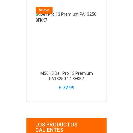
Nuevo
Nuevo
M56H5 Dell Pro 13 Premium
61YXV Dell Al
PA13250 14 8FKK7
A
€ 72.99
€
LOS PRODUCTOS
CALIENTES