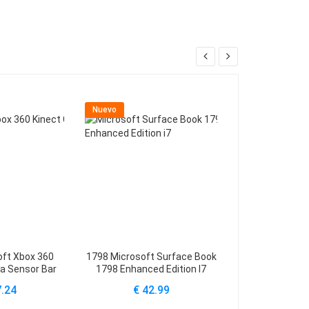
Nuevo
Nuevo
oft Xbox 360
1798 Microsoft Surface Book
A1800 Microsof
a Sensor Bar
1798 Enhanced Edition I7
5 & Pro 4 Intel
7.24
€ 42.99
€ 49