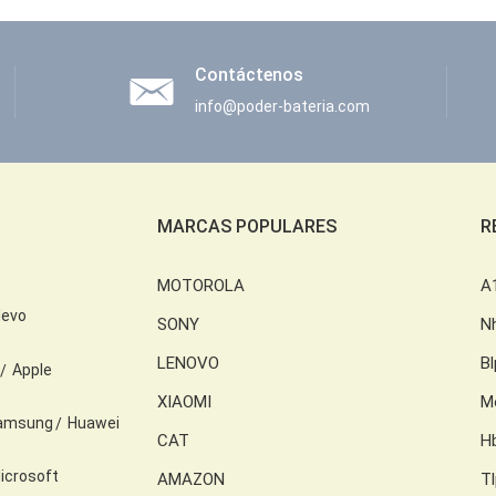
Contáctenos
info@poder-bateria.com
MARCAS POPULARES
R
MOTOROLA
A
levo
SONY
N
LENOVO
B
Apple
XIAOMI
M
amsung
Huawei
CAT
H
icrosoft
AMAZON
T