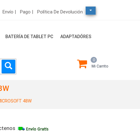
Envío |
Pago |
Política De Devolución
BATERÍA DE TABLET PC
ADAPTADÓRES
0
Mi Carrito
48W
ICROSOFT 48W
ctenos