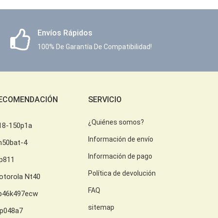
Envíos Rápidos
100% De Garantía De Compatibilidad!
ECOMENDACIÓN
SERVICIO
¿Quiénes somos?
18-150p1a
Información de envío
h50bat-4
Información de pago
lp811
Política de devolución
otorola Nt40
FAQ
b46k497ecw
sitemap
lp048a7