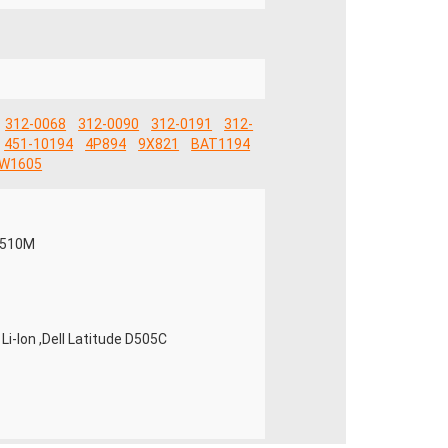
312-0068
312-0090
312-0191
312-
451-10194
4P894
9X821
BAT1194
W1605
n 510M
Li-Ion ,Dell Latitude D505C