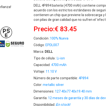
DELL 4P894 batería (4700 mAh) contiene compo
nfianza!
acuerdo con los estrictos estándares de seguri
contienen un chip que previene la sobrecarga y 
con pilas de gran calidad que no sufren el 'efec
Precio:€ 83.45
Condición :
100% Nueva
Código:
EPDL007
Marca:
DELL
Tipo de célula :
Li-ion
Capacidad:
4700 mAh
Voltaje:
11.10 V
Número de parte compatible:
4P894
Color:
metallic silver
Dimensiones:
127.40x77.40x19.40 mm
Garantía:
12 meses de garantía y 30 días de dev
Disponibilidad:
¡En stock!