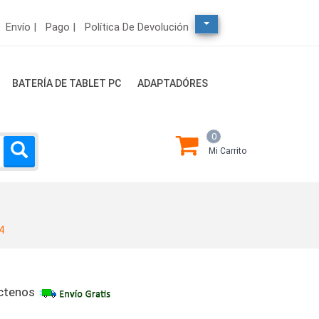
Envío |
Pago |
Política De Devolución
BATERÍA DE TABLET PC
ADAPTADÓRES
0
Mi Carrito
4
ctenos