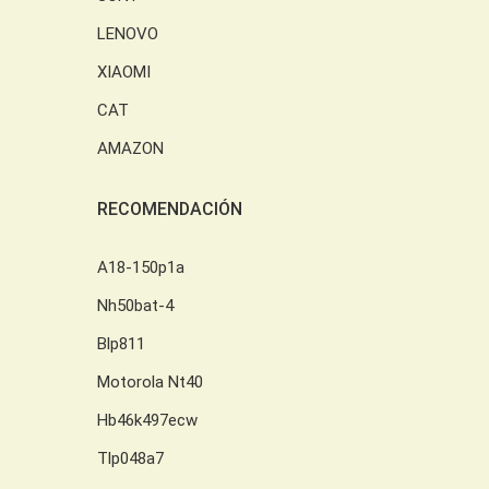
LENOVO
XIAOMI
CAT
AMAZON
RECOMENDACIÓN
A18-150p1a
Nh50bat-4
Blp811
Motorola Nt40
Hb46k497ecw
Tlp048a7