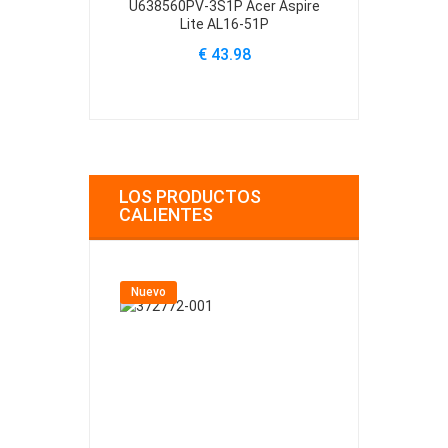
U638560PV-3S1P Acer Aspire
U4867123PV-
Lite AL16-51P
Lite
€ 43.98
€
LOS PRODUCTOS
CALIENTES
Nuevo
Nuevo