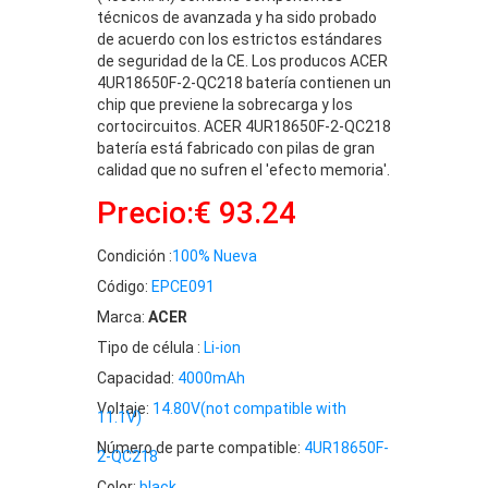
técnicos de avanzada y ha sido probado
de acuerdo con los estrictos estándares
de seguridad de la CE. Los producos ACER
4UR18650F-2-QC218 batería contienen un
chip que previene la sobrecarga y los
cortocircuitos. ACER 4UR18650F-2-QC218
batería está fabricado con pilas de gran
calidad que no sufren el 'efecto memoria'.
Precio:€ 93.24
Condición :
100% Nueva
Código:
EPCE091
Marca:
ACER
Tipo de célula :
Li-ion
Capacidad:
4000mAh
Voltaje:
14.80V(not compatible with
11.1V)
Número de parte compatible:
4UR18650F-
2-QC218
Color:
black