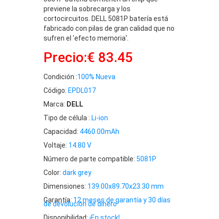
previene la sobrecarga y los
cortocircuitos. DELL 5081P batería está
fabricado con pilas de gran calidad que no
sufren el 'efecto memoria'.
Precio:€ 83.45
Condición :
100% Nueva
Código:
EPDL017
Marca:
DELL
Tipo de célula :
Li-ion
Capacidad:
4460.00mAh
Voltaje:
14.80 V
Número de parte compatible:
5081P
Color:
dark grey
Dimensiones:
139.00x89.70x23.30 mm
Garantía:
12 meses de garantía y 30 días
de devolución de dinero
Disponibilidad:
¡En stock!