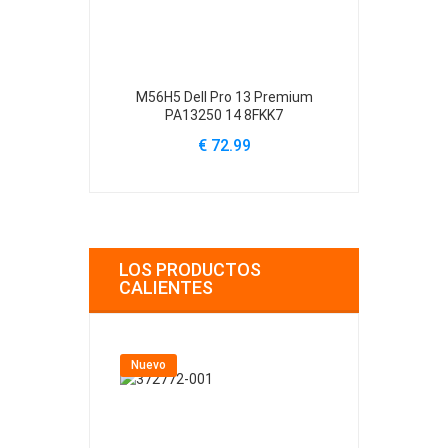
M56H5 Dell Pro 13 Premium
61YXV Dell Al
PA13250 14 8FKK7
A
€ 72.99
€
LOS PRODUCTOS
CALIENTES
Nuevo
Nuevo