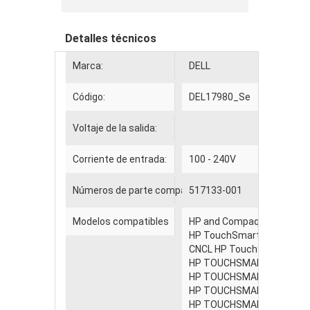
Detalles técnicos
Marca:
DELL
Código:
DEL17980_Se
Voltaje de la salida:
Corriente de entrada:
100 - 240V
Números de parte compatibles
517133-001
Modelos compatibles
HP and Compaq including:
HP TouchSmart 300-1300 
CNCL HP TouchSmrt 300-1
HP TOUCHSMART 300-100
HP TOUCHSMART CTO 300
HP TOUCHSMART CTO 300
HP TOUCHSMART CTO 300