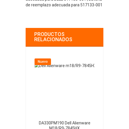
de reemplazo adecuada para 517133-001
PRODUCTOS
RELACIONADOS
Nuevo
Nuevo
DA330PM190 Dell Alienware
H240EBS-00 D
M18/R9-7845HX
39