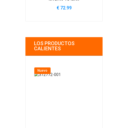
€ 72.99
€
LOS PRODUCTOS
CALIENTES
Nuevo
Nuevo