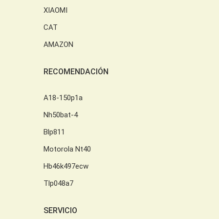
XIAOMI
CAT
AMAZON
RECOMENDACIÓN
A18-150p1a
Nh50bat-4
Blp811
Motorola Nt40
Hb46k497ecw
Tlp048a7
SERVICIO