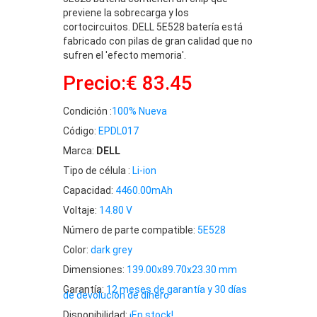
previene la sobrecarga y los
cortocircuitos. DELL 5E528 batería está
fabricado con pilas de gran calidad que no
sufren el 'efecto memoria'.
Precio:€ 83.45
Condición :
100% Nueva
Código:
EPDL017
Marca:
DELL
Tipo de célula :
Li-ion
Capacidad:
4460.00mAh
Voltaje:
14.80 V
Número de parte compatible:
5E528
Color:
dark grey
Dimensiones:
139.00x89.70x23.30 mm
Garantía:
12 meses de garantía y 30 días
de devolución de dinero
Disponibilidad:
¡En stock!