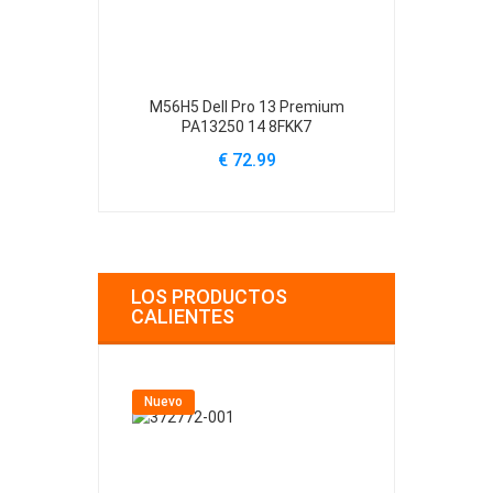
M56H5 Dell Pro 13 Premium
61YXV Dell Al
PA13250 14 8FKK7
A
€ 72.99
€
LOS PRODUCTOS
CALIENTES
Nuevo
Nuevo