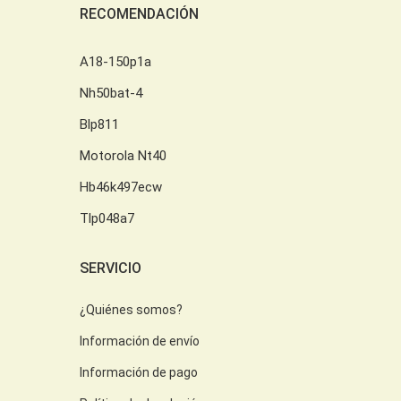
RECOMENDACIÓN
A18-150p1a
Nh50bat-4
Blp811
Motorola Nt40
Hb46k497ecw
Tlp048a7
SERVICIO
¿Quiénes somos?
Información de envío
Información de pago