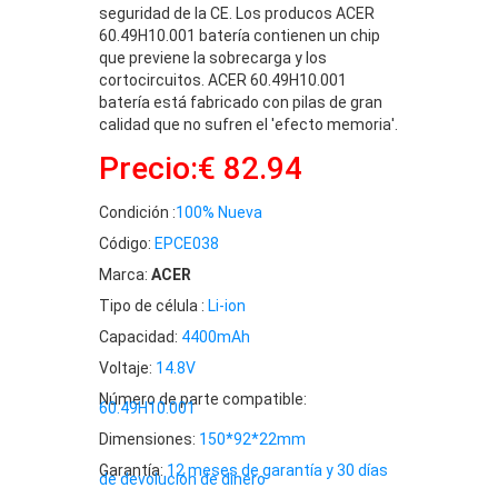
seguridad de la CE. Los producos ACER
60.49H10.001 batería contienen un chip
que previene la sobrecarga y los
cortocircuitos. ACER 60.49H10.001
batería está fabricado con pilas de gran
calidad que no sufren el 'efecto memoria'.
Precio:€ 82.94
Condición :
100% Nueva
Código:
EPCE038
Marca:
ACER
Tipo de célula :
Li-ion
Capacidad:
4400mAh
Voltaje:
14.8V
Número de parte compatible:
60.49H10.001
Dimensiones:
150*92*22mm
Garantía:
12 meses de garantía y 30 días
de devolución de dinero