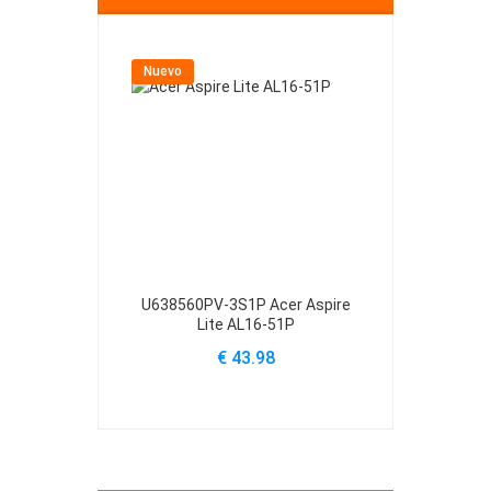
Nuevo
Nuevo
U638560PV-3S1P Acer Aspire
U4867123PV-
Lite AL16-51P
Lite
€ 43.98
€