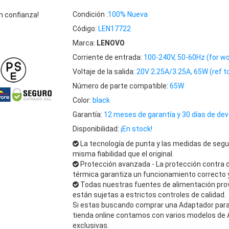
Condición :
100% Nueva
 confianza!
Código:
LEN17722
Marca:
LENOVO
Corriente de entrada:
100-240V, 50-60Hz (for wo
Voltaje de la salida:
20V 2.25A/3.25A, 65W (ref to
Número de parte compatible:
65W
Color:
black
Garantía:
12 meses de garantía y 30 días de dev
Disponibilidad:
¡En stock!
La tecnología de punta y las medidas de segu
misma fiabilidad que el original.
Protección avanzada - La protección contra 
térmica garantiza un funcionamiento correcto y
Todas nuestras fuentes de alimentación pro
están sujetas a estrictos controles de calidad.
Si estas buscando comprar una Adaptador para 
tienda online contamos con varios modelos de
exclusivas.