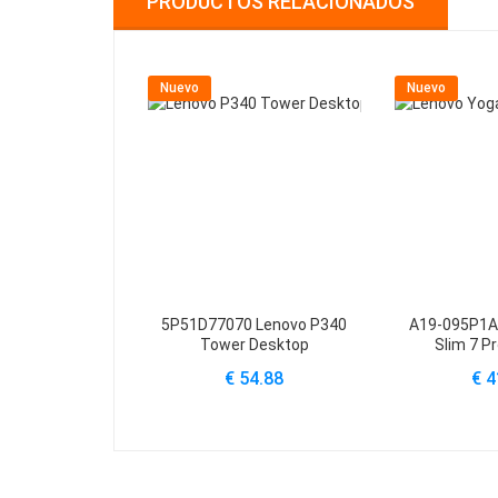
PRODUCTOS RELACIONADOS
Nuevo
Nuevo
5P51D77070 Lenovo P340
A19-095P1A
Tower Desktop
Slim 7 P
€ 54.88
€ 4