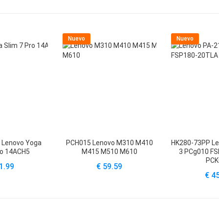
Nuevo
Nuevo
 Lenovo Yoga
PCH015 Lenovo M310 M410
HK280-73PP Le
ro 14ACH5
M415 M510 M610
3 PCg010 F
PCK
1.99
€ 59.59
€ 4