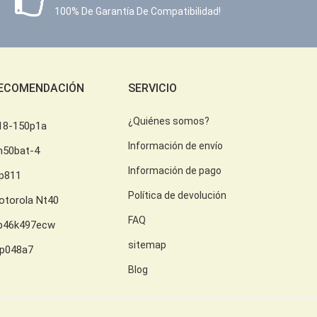
100% De Garantía De Compatibilidad!
ECOMENDACIÓN
SERVICIO
¿Quiénes somos?
18-150p1a
Información de envío
h50bat-4
Información de pago
lp811
Política de devolución
otorola Nt40
FAQ
b46k497ecw
sitemap
lp048a7
Blog