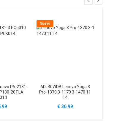
Nuevo
Nuevo
novo PA-2181-
ADL40WDB Lenovo Yoga 3
ADLX95YCC3A L
SP180-20TLA
Pro-1370 3-1170 3-1470 11
Pro-13IKB(
014
14
€ 49
5.99
€ 36.99