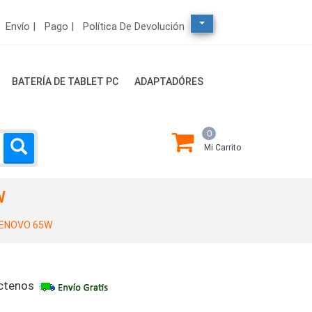
Envío |
Pago |
Política De Devolución
BATERÍA DE TABLET PC
ADAPTADÓRES
0
Mi Carrito
W
ENOVO 65W
ctenos