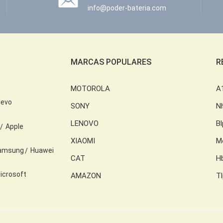
info@poder-bateria.com
MARCAS POPULARES
R
MOTOROLA
A
levo
SONY
N
LENOVO
B
Apple
XIAOMI
M
amsung
Huawei
CAT
H
icrosoft
AMAZON
T