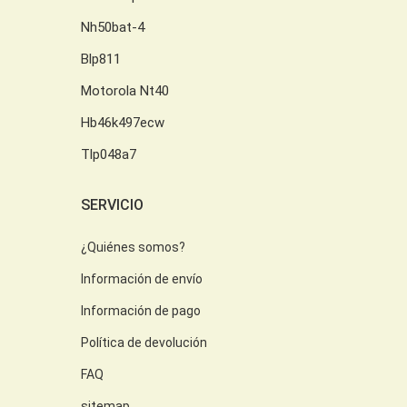
Nh50bat-4
Blp811
Motorola Nt40
Hb46k497ecw
Tlp048a7
SERVICIO
¿Quiénes somos?
Información de envío
Información de pago
Política de devolución
FAQ
sitemap