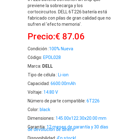
previene la sobrecarga y los
cortocircuitos. DELL 6T226 batería está
fabricado con pilas de gran calidad que no
sufren el 'efecto memoria'.
Precio:€ 87.06
Condición :
100% Nueva
Código:
EPDL028
Marca:
DELL
Tipo de célula :
Li-ion
Capacidad:
6600.00mAh
Voltaje:
14.80 V
Número de parte compatible:
6T226
Color:
black
Dimensiones:
145.00x122.30x20.00 mm
Garantía:
12 meses de garantía y 30 días
de devolución de dinero
Disponibilidad:
¡En stock!