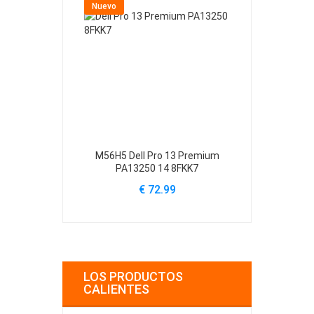
Nuevo
Nuevo
M56H5 Dell Pro 13 Premium
61YXV Dell Al
PA13250 14 8FKK7
A
€ 72.99
€
LOS PRODUCTOS
CALIENTES