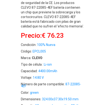
de seguridad de la CE. Los producos
CLEVO 87-2208S-4EF batería contienen
un chip que previene la sobrecarga y los
cortocircuitos. CLEVO 87-2208S-4EF
batería está fabricado con pilas de gran
calidad que no sufren el 'efecto memoria'.
Precio:€ 76.23
Condición :
100% Nueva
Código:
EPCL005
Marca:
CLEVO
Tipo de célula :
Li-ion
Capacidad:
4400.00mAh
Voltaje:
14.80 V
Número de parte compatible:
87-2208S-
4EF
Color:
green
Dimensiones:
324.00x37.30x19.50 mm