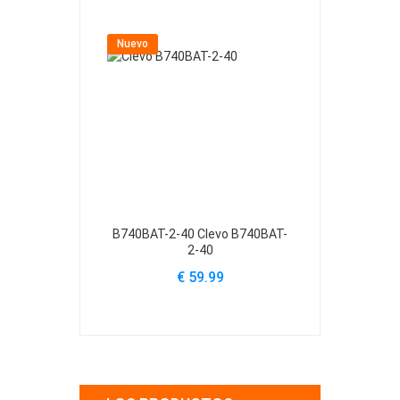
Nuevo
Nuevo
B740BAT-2-40 Clevo B740BAT-
B740BAT-3-6
2-40
€ 59.99
€