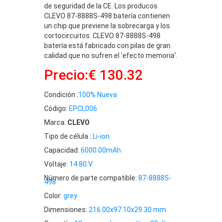
de seguridad de la CE. Los producos
CLEVO 87-8888S-498 batería contienen
un chip que previene la sobrecarga y los
cortocircuitos. CLEVO 87-8888S-498
batería está fabricado con pilas de gran
calidad que no sufren el 'efecto memoria'.
Precio:€ 130.32
Condición :
100% Nueva
Código:
EPCL006
Marca:
CLEVO
Tipo de célula :
Li-ion
Capacidad:
6000.00mAh
Voltaje:
14.80 V
Número de parte compatible:
87-8888S-
498
Color:
grey
Dimensiones:
216.00x97.10x29.30 mm