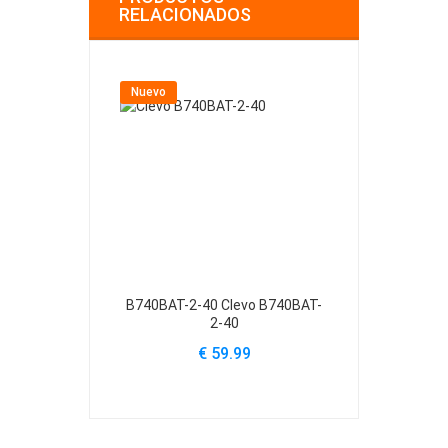
RELACIONADOS
Nuevo
Nuevo
B740BAT-2-40 Clevo B740BAT-
B740BAT-3-6
2-40
€ 59.99
€