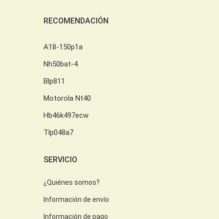
RECOMENDACIÓN
A18-150p1a
Nh50bat-4
Blp811
Motorola Nt40
Hb46k497ecw
Tlp048a7
SERVICIO
¿Quiénes somos?
Información de envío
Información de pago