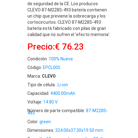
de seguridad de la CE. Los producos
CLEVO 87-M228S-493 batería contienen
un chip que previene la sobrecarga y los
cortocircuitos. CLEVO 87-M228S-493
batería está fabricado con pilas de gran
calidad que no sufren el 'efecto memoria'.
Precio:€ 76.23
Condición :
100% Nueva
Código:
EPCL005
Marca:
CLEVO
Tipo de célula :
Li-ion
Capacidad:
4400.00mAh
Voltaje:
14.80 V
Número de parte compatible:
87-M228S-
493
Color:
green
Dimensiones:
324.00x37.30x19.50 mm