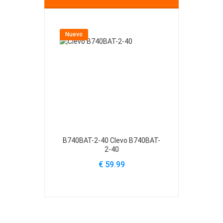
Nuevo
Nuevo
B740BAT-2-40 Clevo B740BAT-
B740BAT-3-6
2-40
€ 59.99
€