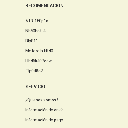
RECOMENDACIÓN
A18-150p1a
Nh50bat-4
Blp811
Motorola Nt40
Hb46k497ecw
Tlp048a7
SERVICIO
¿Quiénes somos?
Información de envío
Información de pago