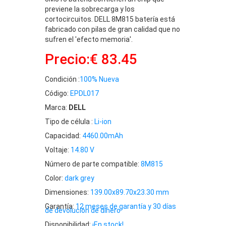
previene la sobrecarga y los
cortocircuitos. DELL 8M815 batería está
fabricado con pilas de gran calidad que no
sufren el 'efecto memoria'.
Precio:€ 83.45
Condición :
100% Nueva
Código:
EPDL017
Marca:
DELL
Tipo de célula :
Li-ion
Capacidad:
4460.00mAh
Voltaje:
14.80 V
Número de parte compatible:
8M815
Color:
dark grey
Dimensiones:
139.00x89.70x23.30 mm
Garantía:
12 meses de garantía y 30 días
de devolución de dinero
Disponibilidad:
¡En stock!