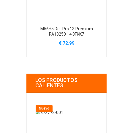
M56H5 Dell Pro 13 Premium
61YXV Dell Al
PA13250 14 8FKK7
A
€ 72.99
€
LOS PRODUCTOS
CALIENTES
Nuevo
Nuevo