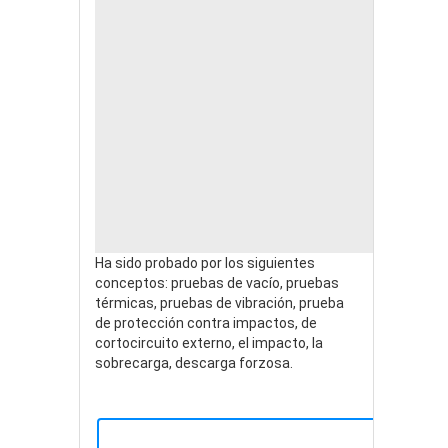
ASUS 
ASUS 
ASUS 
ASUS 
ASUS 
ASUS 
ASUS 
ASUS 
CHEM 
ISSAM 
USER E
USER E
Ha sido probado por los siguientes
conceptos: pruebas de vacío, pruebas
térmicas, pruebas de vibración, prueba
de protección contra impactos, de
cortocircuito externo, el impacto, la
sobrecarga, descarga forzosa.