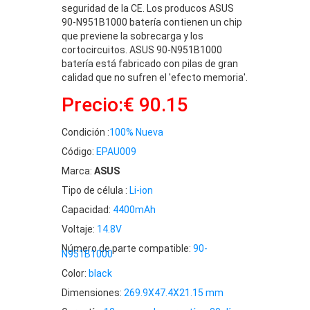
seguridad de la CE. Los producos ASUS
90-N951B1000 batería contienen un chip
que previene la sobrecarga y los
cortocircuitos. ASUS 90-N951B1000
batería está fabricado con pilas de gran
calidad que no sufren el 'efecto memoria'.
Precio:€ 90.15
Condición :
100% Nueva
Código:
EPAU009
Marca:
ASUS
Tipo de célula :
Li-ion
Capacidad:
4400mAh
Voltaje:
14.8V
Número de parte compatible:
90-
N951B1000
Color:
black
Dimensiones:
269.9X47.4X21.15 mm