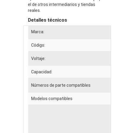
el de otros intermediarios y tiendas
reales.
Detalles técnicos
Marca:
ASUS
Código:
EPAU0
Voltaje:
14.8V
Capacidad:
4400m
Números de parte compatibles
15-100
Modelos compatibles
ASUS 
ASUS 
ASUS 
ASUS 
ASUS 
ASUS 