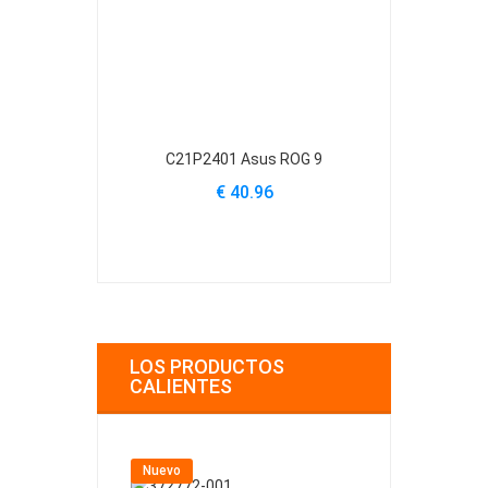
C21P2401 Asus ROG 9
C31N2404 As
S
€ 40.96
€
LOS PRODUCTOS
CALIENTES
Nuevo
Nuevo